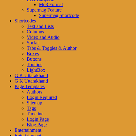
Mp3 Format
Supermag Feature
Supermag Shortcode
Shortcodes
Text and Lists
Columns
Video and Audio
Social
Tabs & Toggles & Author
Boxes
Buttons
Tooltips
LightBox
G K Uttarakhand
G K Uttarakhand
Page Templates
Authors
Login Required
Sitemap
Tags
Timeline
Login Page
Blog Page
Entertainment
Entertainment