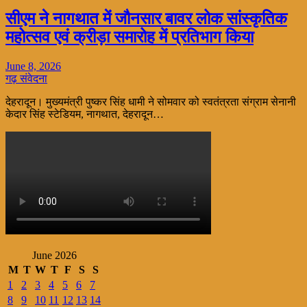
सीएम ने नागथात में जौनसार बावर लोक सांस्कृतिक
महोत्सव एवं क्रीड़ा समारोह में प्रतिभाग किया
June 8, 2026
गढ़ संवेदना
देहरादून। मुख्यमंत्री पुष्कर सिंह धामी ने सोमवार को स्वतंत्रता संग्राम सेनानी
केदार सिंह स्टेडियम, नागथात, देहरादून…
June 2026
M
T
W
T
F
S
S
1
2
3
4
5
6
7
8
9
10
11
12
13
14