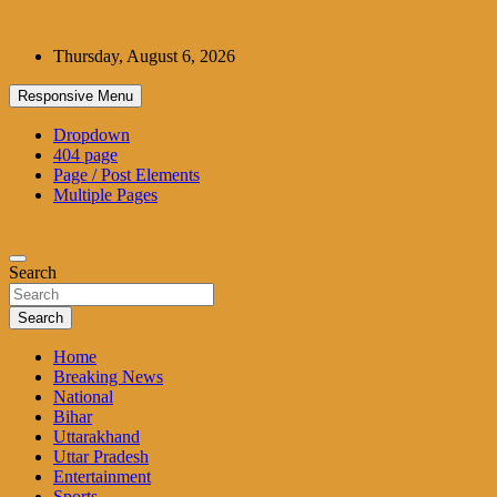
Skip
to
Thursday, August 6, 2026
content
Responsive Menu
Dropdown
404 page
Page / Post Elements
Multiple Pages
Search
Search
Home
Breaking News
National
Bihar
Uttarakhand
Uttar Pradesh
Entertainment
Sports