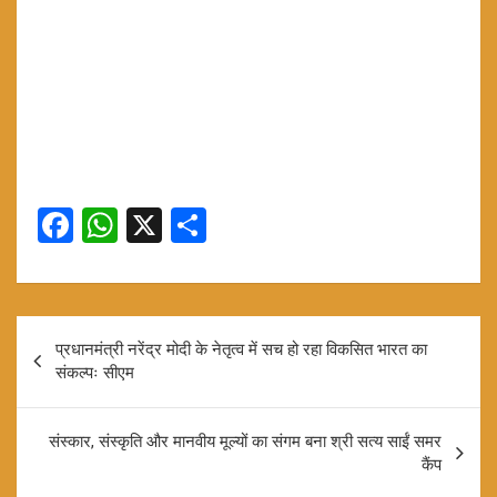
F
W
X
S
a
h
h
ce
at
ar
b
s
e
Post
प्रधानमंत्री नरेंद्र मोदी के नेतृत्व में सच हो रहा विकसित भारत का
o
A
navigation
संकल्पः सीएम
o
p
k
p
संस्कार, संस्कृति और मानवीय मूल्यों का संगम बना श्री सत्य साईं समर
कैंप