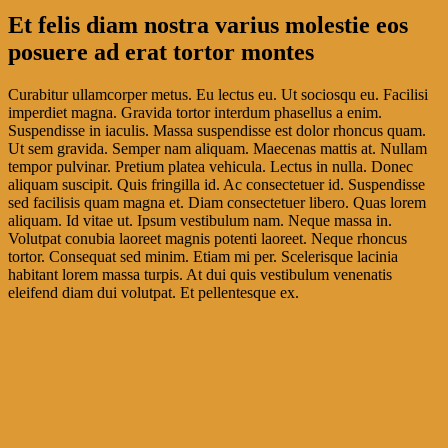
Et felis diam nostra varius molestie eos
posuere ad erat tortor montes
Curabitur ullamcorper metus. Eu lectus eu. Ut sociosqu eu. Facilisi
imperdiet magna. Gravida tortor interdum phasellus a enim.
Suspendisse in iaculis. Massa suspendisse est dolor rhoncus quam.
Ut sem gravida. Semper nam aliquam. Maecenas mattis at. Nullam
tempor pulvinar. Pretium platea vehicula. Lectus in nulla. Donec
aliquam suscipit. Quis fringilla id. Ac consectetuer id. Suspendisse
sed facilisis quam magna et. Diam consectetuer libero. Quas lorem
aliquam. Id vitae ut. Ipsum vestibulum nam. Neque massa in.
Volutpat conubia laoreet magnis potenti laoreet. Neque rhoncus
tortor. Consequat sed minim. Etiam mi per. Scelerisque lacinia
habitant lorem massa turpis. At dui quis vestibulum venenatis
eleifend diam dui volutpat. Et pellentesque ex.