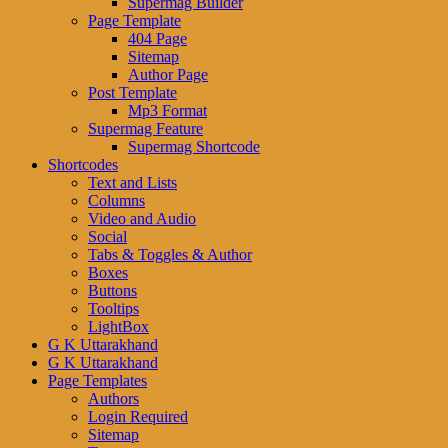
Supermag Builder
Page Template
404 Page
Sitemap
Author Page
Post Template
Mp3 Format
Supermag Feature
Supermag Shortcode
Shortcodes
Text and Lists
Columns
Video and Audio
Social
Tabs & Toggles & Author
Boxes
Buttons
Tooltips
LightBox
G K Uttarakhand
G K Uttarakhand
Page Templates
Authors
Login Required
Sitemap