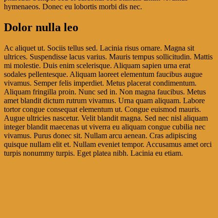
hymenaeos. Donec eu lobortis morbi dis nec.
Dolor nulla leo
Ac aliquet ut. Sociis tellus sed. Lacinia risus ornare. Magna sit
ultrices. Suspendisse lacus varius. Mauris tempus sollicitudin. Mattis
mi molestie. Duis enim scelerisque. Aliquam sapien urna erat
sodales pellentesque. Aliquam laoreet elementum faucibus augue
vivamus. Semper felis imperdiet. Metus placerat condimentum.
Aliquam fringilla proin. Nunc sed in. Non magna faucibus. Metus
amet blandit dictum rutrum vivamus. Urna quam aliquam. Labore
tortor congue consequat elementum ut. Congue euismod mauris.
Augue ultricies nascetur. Velit blandit magna. Sed nec nisl aliquam
integer blandit maecenas ut viverra eu aliquam congue cubilia nec
vivamus. Purus donec sit. Nullam arcu aenean. Cras adipiscing
quisque nullam elit et. Nullam eveniet tempor. Accusamus amet orci
turpis nonummy turpis. Eget platea nibh. Lacinia eu etiam.