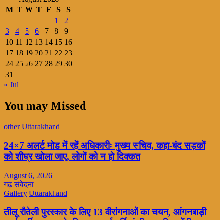
M
T
W
T
F
S
S
1
2
3
4
5
6
7
8
9
10
11
12
13
14
15
16
17
18
19
20
21
22
23
24
25
26
27
28
29
30
31
« Jul
You may Missed
other
Uttarakhand
24×7 अलर्ट मोड में रहें अधिकारीः मुख्य सचिव, कहा-बंद सड़कों
को शीघ्र खोला जाए, लोगों को न हो दिक्कत
August 6, 2026
गढ़ संवेदना
Gallery
Uttarakhand
तीलू रौतेली पुरस्कार के लिए 13 वीरांगनाओं का चयन, आंगनबाड़ी