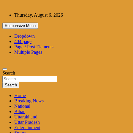
Skip
to
Thursday, August 6, 2026
content
Responsive Menu
Dropdown
404 page
Page / Post Elements
Multiple Pages
Search
Search
Home
Breaking News
National
Bihar
Uttarakhand
Uttar Pradesh
Entertainment
Sports