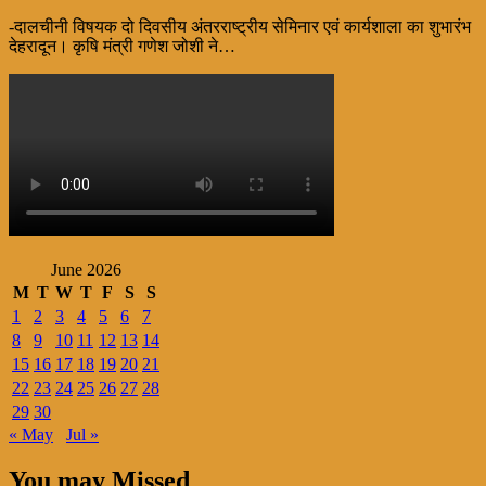
-दालचीनी विषयक दो दिवसीय अंतरराष्ट्रीय सेमिनार एवं कार्यशाला का शुभारंभ
देहरादून। कृषि मंत्री गणेश जोशी ने…
June 2026
M
T
W
T
F
S
S
1
2
3
4
5
6
7
8
9
10
11
12
13
14
15
16
17
18
19
20
21
22
23
24
25
26
27
28
29
30
« May
Jul »
You may Missed