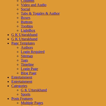
Columns
Video and Audio
Social
Tabs & Toggles & Author
Boxes
Buttons
Tooltips
LightBox
G K Uttarakhand
G K Uttarakhand
Page Templates
Authors
Login Required
Sitemap
Tags
Timeline
Login Page
Blog Page
Entertainment
Entertainment
Categories
G K Uttarakhand
Sports
Posts Features
Multiple Pages