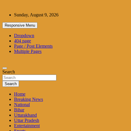
Skip
to
Sunday, August 9, 2026
content
Responsive Menu
Dropdown
404 page
Page / Post Elements
Multiple Pages
Search
Search
Home
Breaking News
National
Bihar
Uttarakhand
Uttar Pradesh
Entertainment
Sports