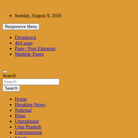
Skip
to
Sunday, August 9, 2026
content
Responsive Menu
Dropdown
404 page
Page / Post Elements
Multiple Pages
Search
Search
Home
Breaking News
National
Bihar
Uttarakhand
Uttar Pradesh
Entertainment
Sports