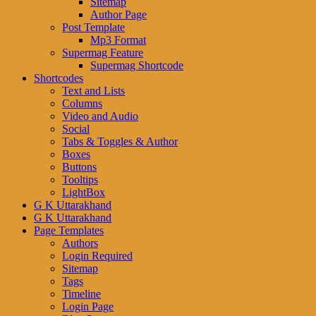
Sitemap
Author Page
Post Template
Mp3 Format
Supermag Feature
Supermag Shortcode
Shortcodes
Text and Lists
Columns
Video and Audio
Social
Tabs & Toggles & Author
Boxes
Buttons
Tooltips
LightBox
G K Uttarakhand
G K Uttarakhand
Page Templates
Authors
Login Required
Sitemap
Tags
Timeline
Login Page