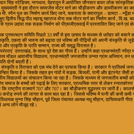
ानी केदार सिंह स्टेडियम, नागथात, देहरादून में आयोजित जौनसार बावर लोक सांस्कृत
त की। मुख्यमंत्री ने इस दौरान समरजेंस मोटर मार्ग का चौड़ीकरण और डामरीकरण का क
ी. स्पैन पुल का निर्माण कार्य किए जाने, चकराता के क्यारापुल – डामटा – म्यूँडा म
द्वितीय सिद्ध पीठ महासू महाराज थैना तक मोटर मार्ग का निर्माण कार्य , वि.ख. चकरा
से ग्राम उदांवा तक सडक निर्माण को पीएमजीएसवाई में प्रस्तावित किए जाने एवं क्
तिक पुनरूत्थान समिति पिछले 33 वर्षों से इस उत्सव के माध्यम से धरोहर को बचाने
 एकता की भावना को बढ़ावा एवं भविष्य की पीढ़ियों को अपनी संस्कृति से जुड़े रहने 
ता और प्रकृति के प्रति सम्मान, राज्य की समृद्ध विरासत है।
पराएं उत्तराखंड, के साथ पूरे देश का गौरव हैं। उन्होंने कहा प्रधानमंत्री नरेंद्र 
एकलव्य मॉडल आवासीय विद्यालय, प्रधानमंत्री जनजातीय उन्नत ग्राम अभियान, वन
ियति दोनों बदली हैं।
से संस्कृति व विरासत को एक मंच देने का प्रयास किया है। सरकार ने प्रतिवर्ष ज
िन्हित किया है। जिसके तहत इन गांवों में सड़क, बिजली, पानी और इंटरनेट जैसी 
सीय विद्यालयों का संचालन किया जा रहा है। जिसके माध्यम से जनजातीय बच्चों को
य समाज के बच्चों को पढ़ाई के लिए सरकार, प्राथमिक स्तर से लेकर स्नातकोत्तर स्त
ताया कि राष्ट्रीय राजमार्ग 707 और 707। का चौड़ीकरण युद्धस्तर पर जारी है। क
9 करोड़ रुपये की लागत से काम चल रहा है। जिससे भविष्य में पानी की कभी कमी न
ायक मुन्ना सिंह चौहान, पूर्व जिला पंचायत अध्यक्ष मधु चौहान, दायित्वधारी गीता 
ं अन्य लोग मौजूद रहे।