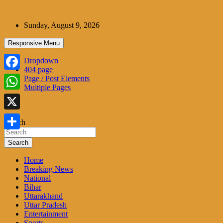
Skip
to
Sunday, August 9, 2026
content
Responsive Menu
Dropdown
404 page
Facebook
Page / Post Elements
Multiple Pages
WhatsApp
X
Search
Share
Search
Home
Breaking News
National
Bihar
Uttarakhand
Uttar Pradesh
Entertainment
Sports