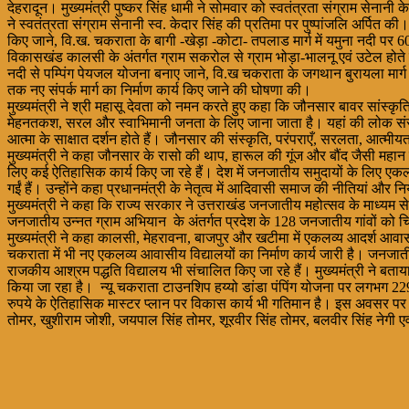
देहरादून। मुख्यमंत्री पुष्कर सिंह धामी ने सोमवार को स्वतंत्रता संग्राम सेन
ने स्वतंत्रता संग्राम सेनानी स्व. केदार सिंह की प्रतिमा पर पुष्पांजलि अर्पि
किए जाने, वि.ख. चकराता के बागी -खेड़ा -कोटा- तपलाड मार्ग में यमुना नदी पर 60 म
विकासखंड कालसी के अंतर्गत ग्राम सकरोल से ग्राम भोड़ा-भालनू एवं उटेल होते हुए 
नदी से पम्पिंग पेयजल योजना बनाए जाने, वि.ख चकराता के जगथान बुरायला मार्ग 
तक नए संपर्क मार्ग का निर्माण कार्य किए जाने की घोषणा की।
मुख्यमंत्री ने श्री महासू देवता को नमन करते हुए कहा कि जौनसार बावर सांस्कृ
मेहनतकश, सरल और स्वाभिमानी जनता के लिए जाना जाता है। यहां की लोक संस्कृति,
आत्मा के साक्षात दर्शन होते हैं। जौनसार की संस्कृति, परंपराएँ, सरलता, आत्मीय
मुख्यमंत्री ने कहा जौनसार के रासो की थाप, हारूल की गूंज और बौंद जैसी महान परं
लिए कई ऐतिहासिक कार्य किए जा रहे हैं। देश में जनजातीय समुदायों के लिए 
गईं हैं। उन्होंने कहा प्रधानमंत्री के नेतृत्व में आदिवासी समाज की नीतियां और न
मुख्यमंत्री ने कहा कि राज्य सरकार ने उत्तराखंड जनजातीय महोत्सव के माध्यम 
जनजातीय उन्नत ग्राम अभियान के अंतर्गत प्रदेश के 128 जनजातीय गांवों को च
मुख्यमंत्री ने कहा कालसी, मेहरावना, बाजपुर और खटीमा में एकलव्य आदर्श आवा
चकराता में भी नए एकलव्य आवासीय विद्यालयों का निर्माण कार्य जारी है। जनजाती
राजकीय आश्रम पद्धति विद्यालय भी संचालित किए जा रहे हैं। मुख्यमंत्री ने ब
किया जा रहा है। न्यू चकराता टाउनशिप हय्यो डांडा पंपिंग योजना पर लगभग 22
रुपये के ऐतिहासिक मास्टर प्लान पर विकास कार्य भी गतिमान है। इस अवसर पर विध
तोमर, खुशीराम जोशी, जयपाल सिंह तोमर, शूरवीर सिंह तोमर, बलवीर सिंह नेगी एव