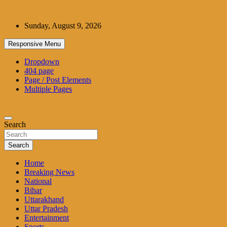
Skip
to
Sunday, August 9, 2026
content
Responsive Menu
Dropdown
404 page
Page / Post Elements
Multiple Pages
Search
Search
Home
Breaking News
National
Bihar
Uttarakhand
Uttar Pradesh
Entertainment
Sports