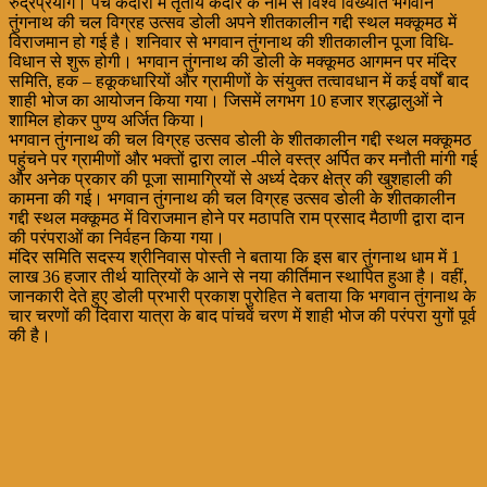
रुद्रप्रयाग। पंच केदारों में तृतीय केदार के नाम से विश्व विख्यात भगवान
तुंगनाथ की चल विग्रह उत्सव डोली अपने शीतकालीन गद्दी स्थल मक्कूमठ में
विराजमान हो गई है। शनिवार से भगवान तुंगनाथ की शीतकालीन पूजा विधि-
विधान से शुरू होगी। भगवान तुंगनाथ की डोली के मक्कूमठ आगमन पर मंदिर
समिति, हक – हकूकधारियों और ग्रामीणों के संयुक्त तत्वावधान में कई वर्षों बाद
शाही भोज का आयोजन किया गया। जिसमें लगभग 10 हजार श्रद्धालुओं ने
शामिल होकर पुण्य अर्जित किया।
भगवान तुंगनाथ की चल विग्रह उत्सव डोली के शीतकालीन गद्दी स्थल मक्कूमठ
पहुंचने पर ग्रामीणों और भक्तों द्वारा लाल -पीले वस्त्र अर्पित कर मनौती मांगी गई
और अनेक प्रकार की पूजा सामाग्रियों से अर्ध्य देकर क्षेत्र की खुशहाली की
कामना की गई। भगवान तुंगनाथ की चल विग्रह उत्सव डोली के शीतकालीन
गद्दी स्थल मक्कूमठ में विराजमान होने पर मठापति राम प्रसाद मैठाणी द्वारा दान
की परंपराओं का निर्वहन किया गया।
मंदिर समिति सदस्य श्रीनिवास पोस्ती ने बताया कि इस बार तुंगनाथ धाम में 1
लाख 36 हजार तीर्थ यात्रियों के आने से नया कीर्तिमान स्थापित हुआ है। वहीं,
जानकारी देते हुए डोली प्रभारी प्रकाश पुरोहित ने बताया कि भगवान तुंगनाथ के
चार चरणों की दिवारा यात्रा के बाद पांचवें चरण में शाही भोज की परंपरा युगों पूर्व
की है।