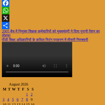
Facebook
WhatsApp
X
Post
2005 बैच में नियुक्त शिक्षक कर्मचारियों को मुख्यमंत्री ने दिया पुरानी पेंशन का
Share
तोहफा
navigation
पौड़ी शिक्षा अधिकारियों के कथित स्टिंग प्रकरण में तीसरी गिरफ्तारी
August 2026
M
T
W
T
F
S
S
1
2
3
4
5
6
7
8
9
10
11
12
13
14
15
16