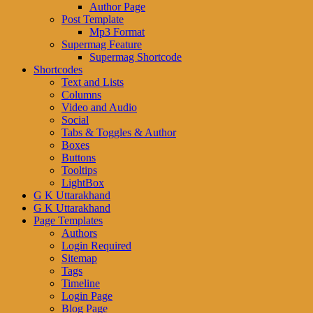
Author Page
Post Template
Mp3 Format
Supermag Feature
Supermag Shortcode
Shortcodes
Text and Lists
Columns
Video and Audio
Social
Tabs & Toggles & Author
Boxes
Buttons
Tooltips
LightBox
G K Uttarakhand
G K Uttarakhand
Page Templates
Authors
Login Required
Sitemap
Tags
Timeline
Login Page
Blog Page