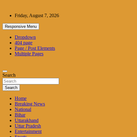
Skip
to
Friday, August 7, 2026
content
Responsive Menu
Dropdown
404 page
Page / Post Elements
Multiple Pages
Search
Search
Home
Breaking News
National
Bihar
Uttarakhand
Uttar Pradesh
Entertainment
Sports