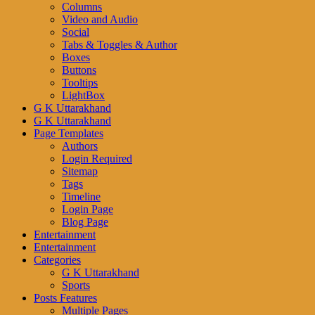
Columns
Video and Audio
Social
Tabs & Toggles & Author
Boxes
Buttons
Tooltips
LightBox
G K Uttarakhand
G K Uttarakhand
Page Templates
Authors
Login Required
Sitemap
Tags
Timeline
Login Page
Blog Page
Entertainment
Entertainment
Categories
G K Uttarakhand
Sports
Posts Features
Multiple Pages