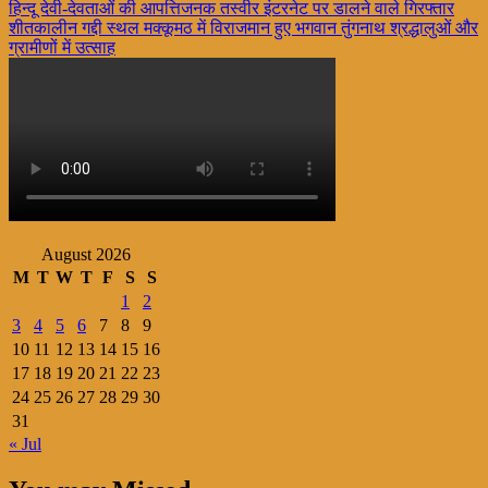
Post
हिन्दू देवी-देवताओं की आपत्तिजनक तस्वीर इंटरनेट पर डालने वाले गिरफ्तार
Share
शीतकालीन गद्दी स्थल मक्कूमठ में विराजमान हुए भगवान तुंगनाथ श्रद्धालुओं और
navigation
ग्रामीणों में उत्साह
August 2026
M
T
W
T
F
S
S
1
2
3
4
5
6
7
8
9
10
11
12
13
14
15
16
17
18
19
20
21
22
23
24
25
26
27
28
29
30
31
« Jul