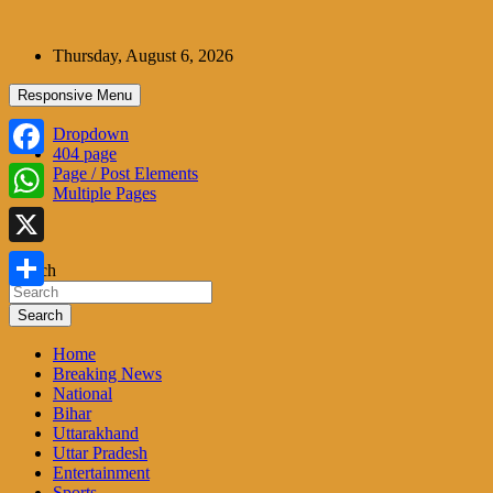
Skip
to
Thursday, August 6, 2026
content
Responsive Menu
Dropdown
404 page
Facebook
Page / Post Elements
Multiple Pages
WhatsApp
X
Search
Share
Search
Home
Breaking News
National
Bihar
Uttarakhand
Uttar Pradesh
Entertainment
Sports