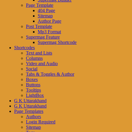
Page Template
404 Page
Sitemap
Author Page
Post Template
Mp3 Format
Supermag Feature
Supermag Shortcode
Shortcodes
Text and Lists
Columns
Video and Audio
Social
Tabs & Toggles & Author
Boxes
Buttons
Tooltips
LightBox
G K Uttarakhand
G K Uttarakhand
Page Templates
Authors
Login Required
Sitemap