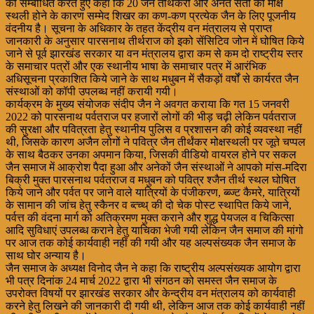
को सम्बोधित करते हुए कहा कि 20 जैन तीर्थंकरों और अनंत संतों की मोक्ष
स्थली होने के कारण सम्मेद शिखर का कण-कण प्रत्येक जैन के लिए पूजनीय
वंदनीय है। सूचना के अधिकार के तहत केंद्रीय वन मंत्रालय से प्राप्त
जानकारी के अनुसार पारसनाथ तीर्थराज को इको सेंसिटिव जोन में घोषित किये
जाने से पूर्व झारखंड सरकार या वन मंत्रालय द्वारा कम से कम दो राष्ट्रीय स्तर
के समाचार पत्रों और एक स्थानीय भाषा के समाचार पत्र में आरंभिक
अधिसूचना प्रकाशित किये जाने के साथ मधुबन में सैकड़ों वर्षों से कार्यरत जैन
संस्थाओं को कॉपी उपलब्ध नहीं करायी गयी।
कार्यक्रम के मुख्य संयोजक संदीप जैन ने अवगत कराया कि गत 15 जनवरी
2022 को पारसनाथ पर्वतराज पर हजारों लोगों की भीड़ चढ़ी लेकिन पर्वतराज
की सुरक्षा और पवित्रता हेतु स्थानीय पुलिस व प्रशासन की कोई व्यवस्था नहीं
थी, जिसके कारण अजैन लोगों ने पवित्र जैन तीर्थंकर मोक्षस्थली पर जूते चप्पल
के साथ बैठकर उनका अपमान किया, जिसकी वीडियो वायरल होने पर सकल
जैन समाज में आक्रोश पैदा हुआ और अनेकों जैन संस्थाओं ने आपको मांस-मदिरा
बिक्री मुक्त पारसनाथ पर्वतराज व मधुबन को पवित्र श्जैन तीर्थ स्थल घोषित
किये जाने और पर्वत पर जाने वाले यात्रियों के पंजीकरण, ब्ब्ज्ट कैमरे, यात्रियों
के सामान की जांच हेतु स्कैनर व ब्त्च्थ् की दो चेक पोस्ट स्थापित किये जाने,
पर्वत्त की वंदना मार्ग को अतिक्रमण मुक्त कराने और शुद्ध पेयजल व चिकित्सा
आदि सुविधाएं उपलब्ध कराने हेतु याचिका भेजी गयी लेकिन जैन समाज की मांगो
पर आज तक कोई कार्यवाही नहीं की गयी और यह अल्पसंख्यक जैन समाज के
साथ घोर अन्याय है।
जैन समाज के अध्यक्ष विनोद जैन ने कहा कि राष्ट्रीय अल्पसंख्यक आयोग द्वारा
भी पत्र दिनांक 24 मार्च 2022 द्वारा भी संगठन को समस्त जैन समाज के
उपरोक्त विषयों पर झारखंड सरकार और केन्द्रीय वन मंत्रालय को कार्यवाही
करने हेतु लिखने की जानकारी दी गयी थी, लेकिन आज तक कोई कार्यवाही नहीं