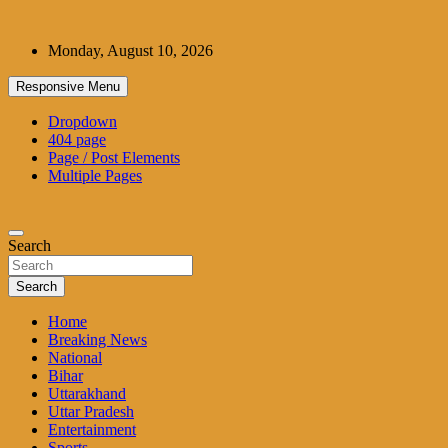
Skip
to
Monday, August 10, 2026
content
Responsive Menu
Dropdown
404 page
Page / Post Elements
Multiple Pages
Search
Search
Home
Breaking News
National
Bihar
Uttarakhand
Uttar Pradesh
Entertainment
Sports