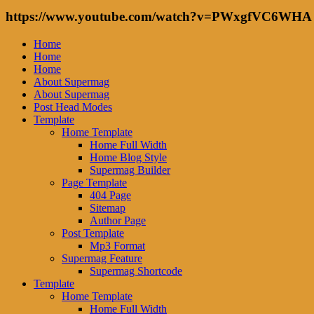
https://www.youtube.com/watch?v=PWxgfVC6WHA
Home
Home
Home
About Supermag
About Supermag
Post Head Modes
Template
Home Template
Home Full Width
Home Blog Style
Supermag Builder
Page Template
404 Page
Sitemap
Author Page
Post Template
Mp3 Format
Supermag Feature
Supermag Shortcode
Template
Home Template
Home Full Width