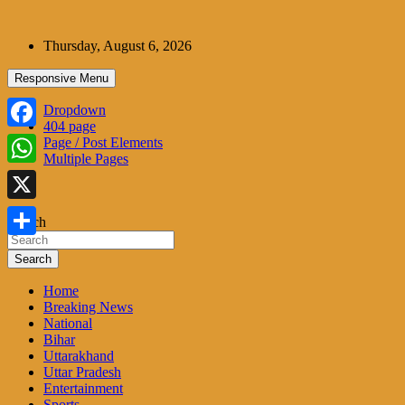
Skip
to
Thursday, August 6, 2026
content
Responsive Menu
Dropdown
404 page
Facebook
Page / Post Elements
Multiple Pages
WhatsApp
X
Search
Share
Search
Home
Breaking News
National
Bihar
Uttarakhand
Uttar Pradesh
Entertainment
Sports