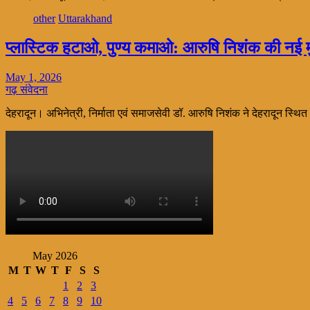
other
Uttarakhand
प्लास्टिक हटाओ, पुण्य कमाओ: आरुषि निशंक की नई म
May 1, 2026
गढ़ संवेदना
देहरादून। अभिनेत्री, निर्माता एवं समाजसेवी डॉ. आरुषि निशंक ने देहरादून स्थ
May 2026
M
T
W
T
F
S
S
1
2
3
4
5
6
7
8
9
10