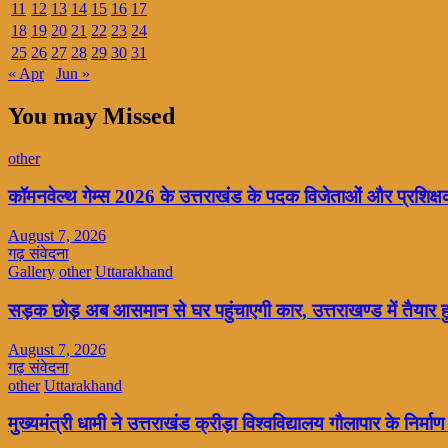
11
12
13
14
15
16
17
18
19
20
21
22
23
24
25
26
27
28
29
30
31
« Apr
Jun »
You may Missed
other
कॉमनवेल्थ गेम्स 2026 के उत्तराखंड के पदक विजेताओं और प्रशिक्षको
August 7, 2026
गढ़ संवेदना
Gallery
other
Uttarakhand
सड़क छोड़ अब आसमान से घर पहुंचाएगी कार, उत्तराखण्ड में तैयार 
August 7, 2026
गढ़ संवेदना
other
Uttarakhand
मुख्यमंत्री धामी ने उत्तराखंड क्रीड़ा विश्वविद्यालय गौलापार के निर्माण 