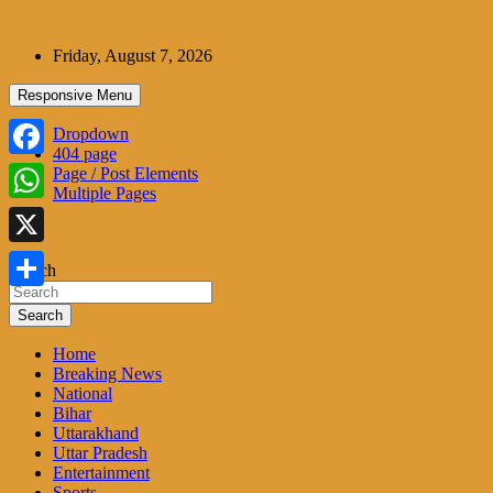
Skip
to
Friday, August 7, 2026
content
Responsive Menu
Dropdown
404 page
Facebook
Page / Post Elements
Multiple Pages
WhatsApp
X
Search
Share
Search
Home
Breaking News
National
Bihar
Uttarakhand
Uttar Pradesh
Entertainment
Sports