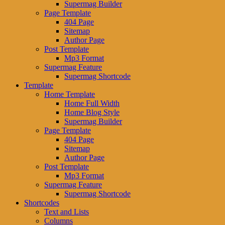
Supermag Builder
Page Template
404 Page
Sitemap
Author Page
Post Template
Mp3 Format
Supermag Feature
Supermag Shortcode
Template
Home Template
Home Full Width
Home Blog Style
Supermag Builder
Page Template
404 Page
Sitemap
Author Page
Post Template
Mp3 Format
Supermag Feature
Supermag Shortcode
Shortcodes
Text and Lists
Columns