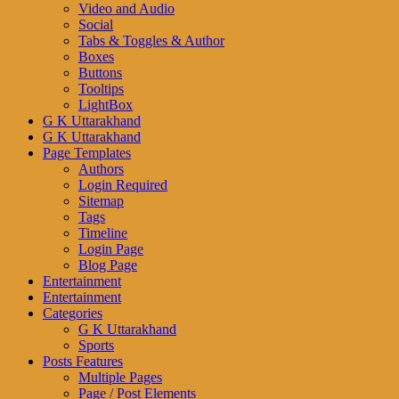
Video and Audio
Social
Tabs & Toggles & Author
Boxes
Buttons
Tooltips
LightBox
G K Uttarakhand
G K Uttarakhand
Page Templates
Authors
Login Required
Sitemap
Tags
Timeline
Login Page
Blog Page
Entertainment
Entertainment
Categories
G K Uttarakhand
Sports
Posts Features
Multiple Pages
Page / Post Elements