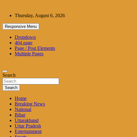
Skip
to
Thursday, August 6, 2026
content
Responsive Menu
Dropdown
404 page
Page / Post Elements
Multiple Pages
Search
Search
Home
Breaking News
National
Bihar
Uttarakhand
Uttar Pradesh
Entertainment
Sports