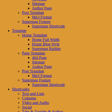
Sitemap
Author Page
Post Template
Mp3 Format
Supermag Feature
Supermag Shortcode
Template
Home Template
Home Full Width
Home Blog Style
Supermag Builder
Page Template
404 Page
Sitemap
Author Page
Post Template
Mp3 Format
Supermag Feature
Supermag Shortcode
Shortcodes
Text and Lists
Columns
Video and Audio
Social
Tabs & Toggles & Author