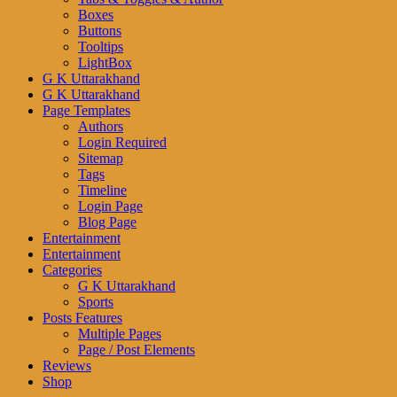
Boxes
Buttons
Tooltips
LightBox
G K Uttarakhand
G K Uttarakhand
Page Templates
Authors
Login Required
Sitemap
Tags
Timeline
Login Page
Blog Page
Entertainment
Entertainment
Categories
G K Uttarakhand
Sports
Posts Features
Multiple Pages
Page / Post Elements
Reviews
Shop