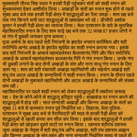
मुख्यमंत्री तीरथ सिंह रावत ने हरकी पैड़ी पहुंचकर संतों को शाही स्नान की
शुभकामनाएं देकर आशीर्वाद लिया। अखाड़ों के संतों का स्नान शुरू होने से पहले
सुबह आठ बजे तक हरकी पैड़ी क्षेत्र में श्रद्धालुओं का रैला उमड़ा। शाम छह बजे
तक गंगा किनारे सभी घाट श्रद्धालुओं से खचाखच भरे रहे। डीजीपी अशोक
कुमार ने हरकी पैड़ी क्षेत्र का जायजा लिया। मेला प्रशासन के दावे के मुताबिक
महाशिवरात्रि स्नान के लिए शाम साढ़े छह बजे तक 32 लाख 87 हजार लोगों ने
मां गंगा में डुबकी लगाकर पुण्य कमाया।
पूजा अर्चना के बाद पहले श्री निरंजनी के इष्टदेव भगवान कार्तिकेय और श्री
तपोनिधि आनंद अखाड़े के इष्टदेव सूर्यदेव का शाही स्नान कराया गया। इसके
बाद श्री निरंजनी के आचार्य महामंडलेश्वर कैलाशानंद गिरि और फिर तपोनिधि
अखाड़े के आचार्य महामंडलेश्वर बालकानंद गिरि ने गंगा स्नान किया। उनके गंगा
भी डुबकी लगाने के बाद दोनों अखाड़ों के संत और नागा साधु गंगा स्नान के लिए
उतर गए। शाम को श्री पंचायती अखाड़ा महानिर्वाणी और सहयोग अखाड़े श्री
शंभू पंच अटल अखाड़े के सन्यासियों ने शाही स्नान किया। स्नान के दौरान पहले
दोनों अखाड़ों के मुकाबले महानिर्वाणी और अटल अखाड़े के सन्यासियों की संख्या
कम रही।
महाशिवरात्रि पर पहले शाही स्नान को लेकर श्रद्धालुओं में जबर्दस्त उत्साह
रहा। देश के कोने-कोने से श्रद्धालु हरिद्वार पहुंचे। ब्रह्मकंड पर स्नान करने की
श्रद्धालुओं में होड़ रही। सात संन्यासी अखाड़ों और किन्नर अखाड़ा के संतों का
सुबह 11 बजे से क्रमवार स्नान पूर्व निर्धारित था। लिहाजा, मेला पुलिस-
प्रशासन ने सुबह आठ बजे से पैरामिल्ट्री की मदद से हरकी पैड़ी क्षेत्र को
श्रद्धालुओं से खाली करवा कर सील कर लिया। इसके बाद श्रद्धालुओं ने हरकी
पैड़ी क्षेत्र को छोड़कर दूसरे घाटों पर स्नान किया। दशनाम श्रीपंच दशनाम
जूना अखाड़ा के नेतृत्व में श्री शंभू पंच अग्नि अखाड़ा, श्री पंच दशनाम आह्वान
और किन्नर अखाड़ा के संत-महंत और नागा संन्यासी निर्धारित समय से पहले ही