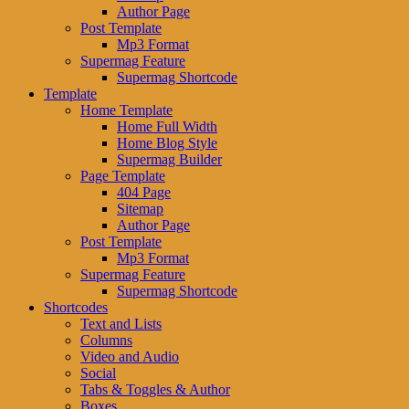
Author Page
Post Template
Mp3 Format
Supermag Feature
Supermag Shortcode
Template
Home Template
Home Full Width
Home Blog Style
Supermag Builder
Page Template
404 Page
Sitemap
Author Page
Post Template
Mp3 Format
Supermag Feature
Supermag Shortcode
Shortcodes
Text and Lists
Columns
Video and Audio
Social
Tabs & Toggles & Author
Boxes