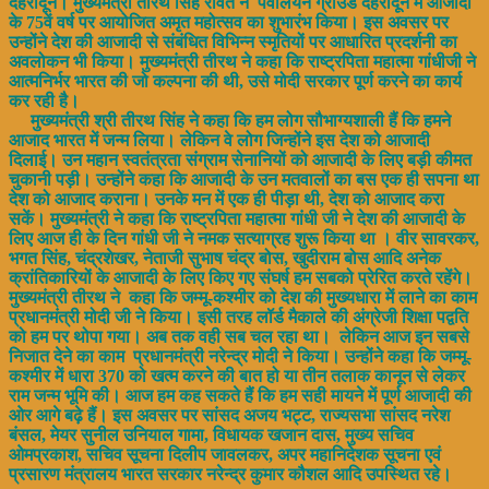
देहरादून। मुख्यमंत्री तीरथ सिंह रावत ने पवेलियन ग्राउंड देहरादून में आजादी
के 75वें वर्ष पर आयोजित अमृत महोत्सव का शुभारंभ किया। इस अवसर पर
उन्होंने देश की आजादी से संबंधित विभिन्न स्मृतियों पर आधारित प्रदर्शनी का
अवलोकन भी किया। मुख्यमंत्री तीरथ ने कहा कि राष्ट्रपिता महात्मा गांधीजी ने
आत्मनिर्भर भारत की जो कल्पना की थी, उसे मोदी सरकार पूर्ण करने का कार्य
कर रही है।
मुख्यमंत्री श्री तीरथ सिंह ने कहा कि हम लोग सौभाग्यशाली हैं कि हमने
आजाद भारत में जन्म लिया। लेकिन वे लोग जिन्होंने इस देश को आजादी
दिलाई। उन महान स्वतंत्रता संग्राम सेनानियों को आजादी के लिए बड़ी कीमत
चुकानी पड़ी। उन्होंने कहा कि आजादी के उन मतवालों का बस एक ही सपना था
देश को आजाद कराना। उनके मन में एक ही पीड़ा थी, देश को आजाद करा
सकें। मुख्यमंत्री ने कहा कि राष्ट्रपिता महात्मा गांधी जी ने देश की आजादी के
लिए आज ही के दिन गांधी जी ने नमक सत्याग्रह शुरू किया था । वीर सावरकर,
भगत सिंह, चंद्रशेखर, नेताजी सुभाष चंद्र बोस, खुदीराम बोस आदि अनेक
क्रांतिकारियों के आजादी के लिए किए गए संघर्ष हम सबको प्रेरित करते रहेंगे।
मुख्यमंत्री तीरथ ने कहा कि जम्मू-कश्मीर को देश की मुख्यधारा में लाने का काम
प्रधानमंत्री मोदी जी ने किया। इसी तरह लॉर्ड मैकाले की अंग्रेजी शिक्षा पद्वति
को हम पर थोपा गया। अब तक वही सब चल रहा था। लेकिन आज इन सबसे
निजात देने का काम प्रधानमंत्री नरेन्द्र मोदी ने किया। उन्होंने कहा कि जम्मू-
कश्मीर में धारा 370 को खत्म करने की बात हो या तीन तलाक कानून से लेकर
राम जन्म भूमि की। आज हम कह सकते हैं कि हम सही मायने में पूर्ण आजादी की
ओर आगे बढ़े हैं। इस अवसर पर सांसद अजय भट्ट, राज्यसभा सांसद नरेश
बंसल, मेयर सुनील उनियाल गामा, विधायक खजान दास, मुख्य सचिव
ओमप्रकाश, सचिव सूचना दिलीप जावलकर, अपर महानिदेशक सूचना एवं
प्रसारण मंत्रालय भारत सरकार नरेन्द्र कुमार कौशल आदि उपस्थित रहे।