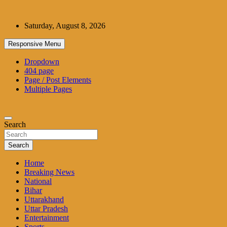
Skip
to
Saturday, August 8, 2026
content
Responsive Menu
Dropdown
404 page
Page / Post Elements
Multiple Pages
Search
Search
Home
Breaking News
National
Bihar
Uttarakhand
Uttar Pradesh
Entertainment
Sports