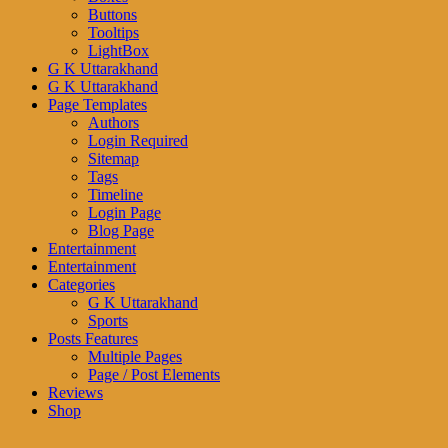
Buttons
Tooltips
LightBox
G K Uttarakhand
G K Uttarakhand
Page Templates
Authors
Login Required
Sitemap
Tags
Timeline
Login Page
Blog Page
Entertainment
Entertainment
Categories
G K Uttarakhand
Sports
Posts Features
Multiple Pages
Page / Post Elements
Reviews
Shop