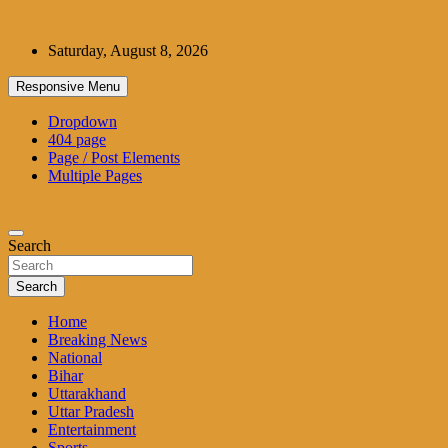
Skip
to
Saturday, August 8, 2026
content
Responsive Menu
Dropdown
404 page
Page / Post Elements
Multiple Pages
Search
Search
Home
Breaking News
National
Bihar
Uttarakhand
Uttar Pradesh
Entertainment
Sports