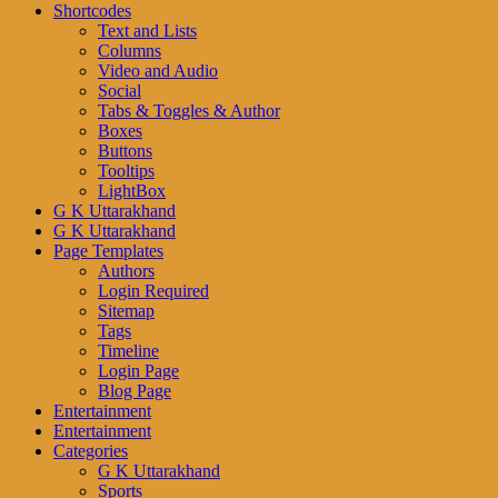
Shortcodes
Text and Lists
Columns
Video and Audio
Social
Tabs & Toggles & Author
Boxes
Buttons
Tooltips
LightBox
G K Uttarakhand
G K Uttarakhand
Page Templates
Authors
Login Required
Sitemap
Tags
Timeline
Login Page
Blog Page
Entertainment
Entertainment
Categories
G K Uttarakhand
Sports