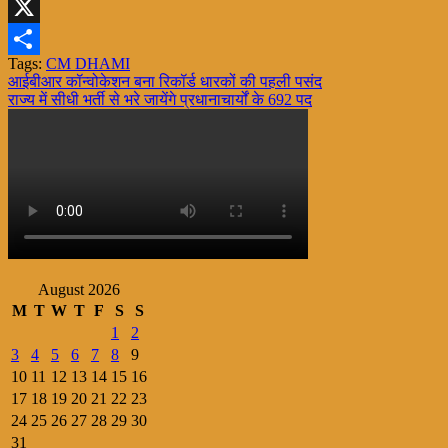
WhatsApp
X
Tags:
CM DHAMI
Share
Post
आईबीआर कॉन्वोकेशन बना रिकॉर्ड धारकों की पहली पसंद
राज्य में सीधी भर्ती से भरे जायेंगे प्रधानाचार्यों के 692 पद
navigation
August 2026
M
T
W
T
F
S
S
1
2
3
4
5
6
7
8
9
10
11
12
13
14
15
16
17
18
19
20
21
22
23
24
25
26
27
28
29
30
31