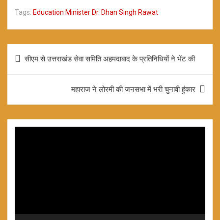
a
h
h
Tags:
Education Minister Dr. Dhan Singh Rawat
ce
at
ar
b
s
e
o
A
Post
सीएम से उत्तराखंड सेवा समिति अहमदाबाद के प्रतिनिधियों ने भेंट की
o
p
navigation
k
p
महाराज ने लोरमी की जनसभा में भरी चुनावी हुंकार
Video
Player