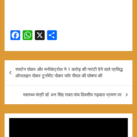
F
W
X
S
a
h
h
ce
at
ar
b
s
e
Post
स्पार्टन पोकर और मनीकंट्रोल ने 1 करोड़ की गारंटी देने वाले प्रसिद्ध
o
A
navigation
ऑनलाइन पोकर टूर्नामेंट पोकर फॉर पीपल की घोषणा की
o
p
k
p
स्वास्थ्य मंत्री डॉ. धन सिंह रावत पांच दिवसीय गढ़वाल भ्रमण पर
Video
Player