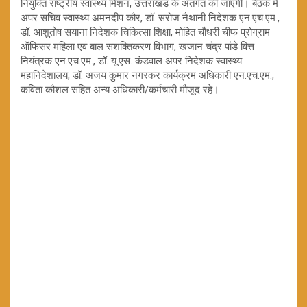
नियुक्ति राष्ट्रीय स्वास्थ्य मिशन, उत्तराखंड के अंतर्गत की जाएगी। बैठक में
अपर सचिव स्वास्थ्य अमनदीप कौर, डॉ. सरोज नैथानी निदेशक एन.एच.एम.,
डॉ. आशुतोष सयाना निदेशक चिकित्सा शिक्षा, मोहित चौधरी चीफ प्रोग्राम
ऑफिसर महिला एवं बाल सशक्तिकरण विभाग, खजान चंद्र पांडे वित्त
नियंत्रक एन.एच.एम., डॉ. यू.एस. कंडवाल अपर निदेशक स्वास्थ्य
महानिदेशालय, डॉ. अजय कुमार नगरकर कार्यक्रम अधिकारी एन.एच.एम.,
कविता कौशल सहित अन्य अधिकारी/कर्मचारी मौजूद रहे।