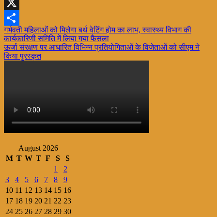
WhatsApp
X
Post
गर्भवती महिलाओं को मिलेगा बर्थ वेटिंग होम का लाभ, स्वास्थ्य विभाग की
Share
कार्यकारिणी समिति में लिया गया फैसला
navigation
ऊर्जा संरक्षण पर आधारित विभिन्न प्रतियोगिताओं के विजेताओं को सीएम ने
किया पुरस्कृत
August 2026
M
T
W
T
F
S
S
1
2
3
4
5
6
7
8
9
10
11
12
13
14
15
16
17
18
19
20
21
22
23
24
25
26
27
28
29
30