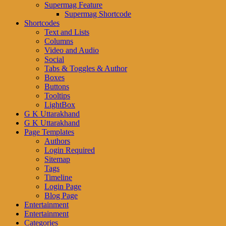
Supermag Feature
Supermag Shortcode
Shortcodes
Text and Lists
Columns
Video and Audio
Social
Tabs & Toggles & Author
Boxes
Buttons
Tooltips
LightBox
G K Uttarakhand
G K Uttarakhand
Page Templates
Authors
Login Required
Sitemap
Tags
Timeline
Login Page
Blog Page
Entertainment
Entertainment
Categories