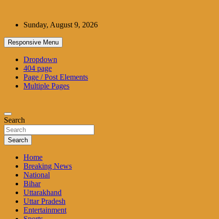
Skip
to
Sunday, August 9, 2026
content
Responsive Menu
Dropdown
404 page
Page / Post Elements
Multiple Pages
Search
Search
Home
Breaking News
National
Bihar
Uttarakhand
Uttar Pradesh
Entertainment
Sports