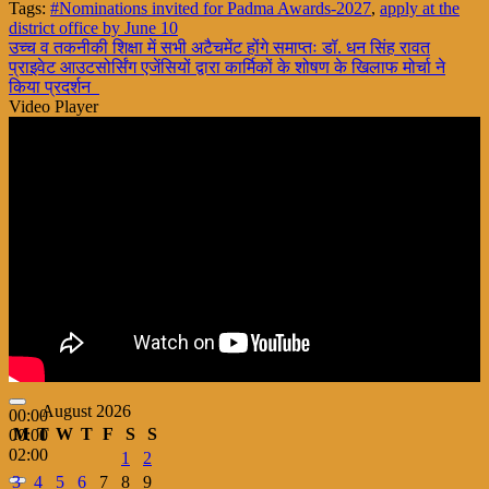
Tags:
#Nominations invited for Padma Awards-2027
,
apply at the
Share
district office by June 10
Post
उच्च व तकनीकी शिक्षा में सभी अटैचमेंट होंगे समाप्तः डॉ. धन सिंह रावत
प्राइवेट आउटसोर्सिंग एजेंसियों द्वारा कार्मिकों के शोषण के खिलाफ मोर्चा ने
navigation
किया प्रदर्शन
Video Player
August 2026
00:00
M
T
W
T
F
S
S
00:00
02:00
1
2
3
4
5
6
7
8
9