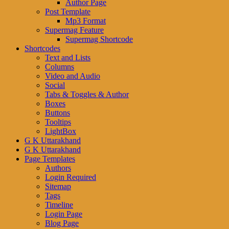
Author Page
Post Template
Mp3 Format
Supermag Feature
Supermag Shortcode
Shortcodes
Text and Lists
Columns
Video and Audio
Social
Tabs & Toggles & Author
Boxes
Buttons
Tooltips
LightBox
G K Uttarakhand
G K Uttarakhand
Page Templates
Authors
Login Required
Sitemap
Tags
Timeline
Login Page
Blog Page