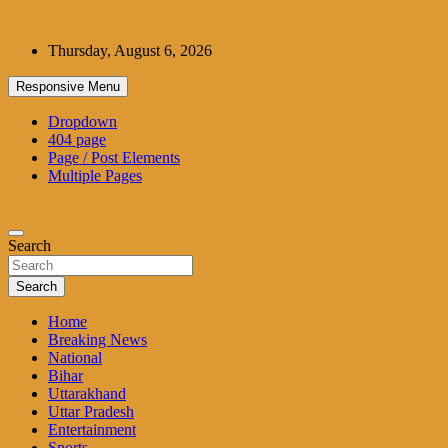
Skip
to
Thursday, August 6, 2026
content
Responsive Menu
Dropdown
404 page
Page / Post Elements
Multiple Pages
Search
Search
Home
Breaking News
National
Bihar
Uttarakhand
Uttar Pradesh
Entertainment
Sports