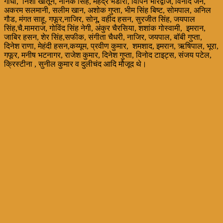
गांधी, निशा खातून, नानक सिंह, महेंद्र भंडारी, विपिन भारद्वाज, विनोद जैन,
अकरम सलमानी, सलीम खान, अशोक गुप्ता, भीम सिंह बिष्ट, सोमपाल, अनिल
गौड, मंगत साहू, गफूर,नाजिर, सोनू, वहीद हसन, सुरजीत सिंह, जयपाल
सिंह,चै.मामराज, गोविंद सिंह नेगी, अंकुर चैरसिया, शशांक गोस्वामी, इमरान,
जाबिर हसन, शेर सिंह,सफीक, संगीता चैधरी, नाजिर, जयपाल, बॉबी गुप्ता,
दिनेश राणा, मेहंदी हसन,कय्यूम, प्रवीण कुमार, शमशाद, इमरान, ऋषिपाल, भूरा,
गफूर, मनीष भटनागर, राजेश कुमार, दिनेश गुप्ता, विनोद टाइट्स, संजय पटेल,
क्रिस्टीना , सुनील कुमार व दुलीचंद आदि मौजूद थे।