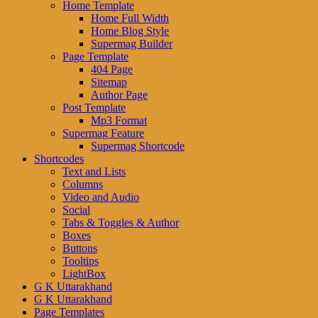
Home Template
Home Full Width
Home Blog Style
Supermag Builder
Page Template
404 Page
Sitemap
Author Page
Post Template
Mp3 Format
Supermag Feature
Supermag Shortcode
Shortcodes
Text and Lists
Columns
Video and Audio
Social
Tabs & Toggles & Author
Boxes
Buttons
Tooltips
LightBox
G K Uttarakhand
G K Uttarakhand
Page Templates