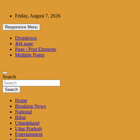
Skip
to
Friday, August 7, 2026
content
Responsive Menu
Dropdown
404 page
Page / Post Elements
Multiple Pages
Search
Search
Home
Breaking News
National
Bihar
Uttarakhand
Uttar Pradesh
Entertainment
Sports