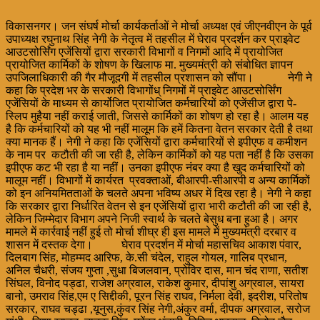
विकासनगर। जन संघर्ष मोर्चा कार्यकर्ताओं ने मोर्चा अध्यक्ष एवं जीएनवीएन के पूर्व
उपाध्यक्ष रघुनाथ सिंह नेगी के नेतृत्व में तहसील में घेराव प्रदर्शन कर प्राइवेट
आउटसोर्सिंग एजेंसियों द्वारा सरकारी विभागों व निगमों आदि में प्रायोजित
प्रायोजित कार्मिकों के शोषण के खिलाफ मा. मुख्यमंत्री को संबोधित ज्ञापन
उपजिलाधिकारी की गैर मौजूदगी में तहसील प्रशासन को सौंपा। नेगी ने
कहा कि प्रदेश भर के सरकारी विभागोंध् निगमों में प्राइवेट आउटसोर्सिंग
एजेंसियों के माध्यम से कार्योजित प्रायोजित कर्मचारियों को एजेंसीज द्वारा पे-
स्लिप मुहैया नहीं कराई जाती, जिससे कार्मिकों का शोषण हो रहा है। आलम यह
है कि कर्मचारियों को यह भी नहीं मालूम कि हमें कितना वेतन सरकार देती है तथा
क्या मानक हैं। नेगी ने कहा कि एजेंसियों द्वारा कर्मचारियों से इपीएफ व कमीशन
के नाम पर कटौती की जा रही है, लेकिन कार्मिकों को यह पता नहीं है कि उसका
इपीएफ कट भी रहा है या नहीं। उनका इपीएफ नंबर क्या है खुद कर्मचारियों को
मालूम नहीं। विभागों में कार्यरत प्रवक्ताओं, बीआरपी-सीआरपी व अन्य कार्मिकों
को इन अनियमितताओं के चलते अपना भविष्य अधर में दिख रहा है। नेगी ने कहा
कि सरकार द्वारा निर्धारित वेतन से इन एजेंसियों द्वारा भारी कटौती की जा रही है,
लेकिन जिम्मेदार विभाग अपने निजी स्वार्थ के चलते बेसुध बना हुआ है। अगर
मामले में कार्रवाई नहीं हुई तो मोर्चा शीघ्र ही इस मामले में मुख्यमंत्री दरबार व
शासन में दस्तक देगा। घेराव प्रदर्शन में मोर्चा महासचिव आकाश पंवार,
दिलबाग सिंह, मोहम्मद आरिफ, के.सी चंदेल, राहुल गोयल, गालिब प्रधान,
अनिल चैधरी, संजय गुप्ता ,सुधा बिजलवान, प्रोविर दास, मान चंद राणा, सतीश
सिंघल, विनोद पड्ढा, राजेश अग्रवाल, राकेश कुमार, दीपांशु अग्रवाल, सायरा
बानो, उमराव सिंह,एम ए सिद्दीकी, पूरन सिंह राघव, निर्मला देवी, इदरीश, परितोष
सरकार, राघव चड्ढा ,यूनुस,कुंवर सिंह नेगी,अंकुर वर्मा, दीपक अग्रवाल, सरोज