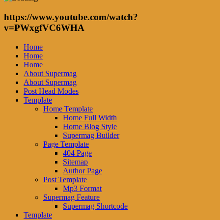
https://www.youtube.com/watch?
v=PWxgfVC6WHA
Home
Home
Home
About Supermag
About Supermag
Post Head Modes
Template
Home Template
Home Full Width
Home Blog Style
Supermag Builder
Page Template
404 Page
Sitemap
Author Page
Post Template
Mp3 Format
Supermag Feature
Supermag Shortcode
Template