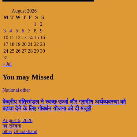
August 2026
M
T
W
T
F
S
S
1
2
3
4
5
6
7
8
9
10
11
12
13
14
15
16
17
18
19
20
21
22
23
24
25
26
27
28
29
30
31
« Jul
You may Missed
National
other
केंद्रीय मंत्रिमंडल ने स्वच्छ ऊर्जा और ग्रामीण अर्थव्यवस्था को
बढ़ावा देने के लिए गोबर्धन योजना को दी मंजूरी
August 6, 2026
गढ़ संवेदना
other
Uttarakhand