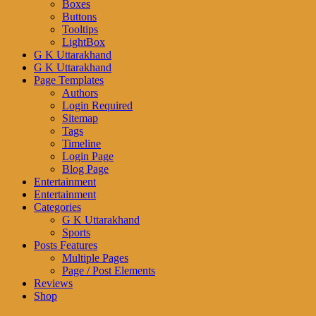
Boxes
Buttons
Tooltips
LightBox
G K Uttarakhand
G K Uttarakhand
Page Templates
Authors
Login Required
Sitemap
Tags
Timeline
Login Page
Blog Page
Entertainment
Entertainment
Categories
G K Uttarakhand
Sports
Posts Features
Multiple Pages
Page / Post Elements
Reviews
Shop