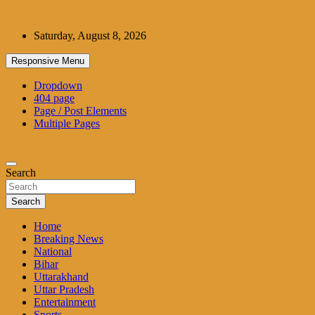
Skip
to
Saturday, August 8, 2026
content
Responsive Menu
Dropdown
404 page
Page / Post Elements
Multiple Pages
Search
Search
Home
Breaking News
National
Bihar
Uttarakhand
Uttar Pradesh
Entertainment
Sports