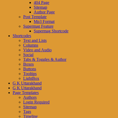
404 Page
Sitemap
Author Page
Post Template
Mp3 Format
Supermag Feature
Supermag Shortcode
Shortcodes
Text and Lists
Columns
Video and Audio
Social
Tabs & Toggles & Author
Boxes
Buttons
Tooltips
LightBox
G K Uttarakhand
G K Uttarakhand
Page Templates
Authors
Login Required
Sitemap
Tags
Timeline