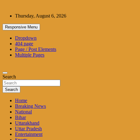
Skip
to
Thursday, August 6, 2026
content
Responsive Menu
Dropdown
404 page
Page / Post Elements
Multiple Pages
Search
Search
Home
Breaking News
National
Bihar
Uttarakhand
Uttar Pradesh
Entertainment
Sports