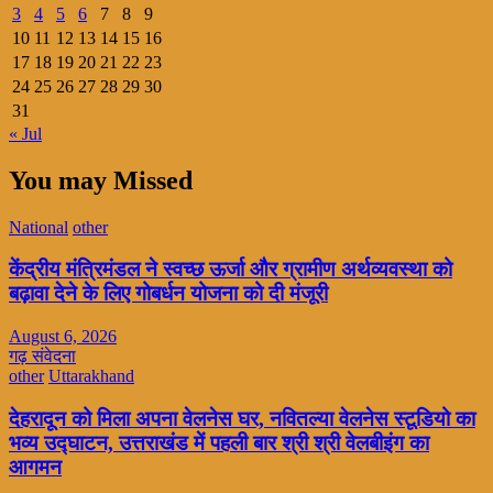
3
4
5
6
7
8
9
10
11
12
13
14
15
16
17
18
19
20
21
22
23
24
25
26
27
28
29
30
31
« Jul
You may Missed
National
other
केंद्रीय मंत्रिमंडल ने स्वच्छ ऊर्जा और ग्रामीण अर्थव्यवस्था को
बढ़ावा देने के लिए गोबर्धन योजना को दी मंजूरी
August 6, 2026
गढ़ संवेदना
other
Uttarakhand
देहरादून को मिला अपना वेलनेस घर, नवितल्या वेलनेस स्टूडियो का
भव्य उद्घाटन, उत्तराखंड में पहली बार श्री श्री वेलबीइंग का
आगमन