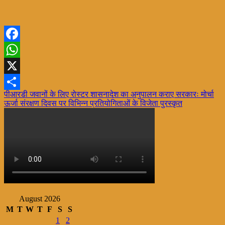
Facebook
WhatsApp
X
Post
पीआरडी जवानों के लिए रोस्टर शासनादेश का अनुपालन कराए सरकारः मोर्चा
Share
ऊर्जा संरक्षण दिवस पर विभिन्न प्रतियोगिताओं के विजेता पुरस्कृत
navigation
August 2026
M
T
W
T
F
S
S
1
2