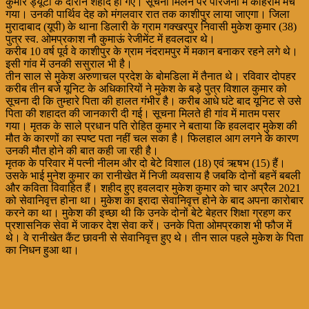
कुमार ड्यूटी के दौरान शहीद हो गए। सूचना मिलने पर परिजनों में कोहराम मच
गया। उनकी पार्थिव देह को मंगलवार रात तक काशीपुर लाया जाएगा। जिला
मुरादाबाद (यूपी) के थाना डिलारी के ग्राम गक्खरपुर निवासी मुकेश कुमार (38)
पुत्र स्व. ओमप्रकाश नौ कुमाऊं रेजीमेंट में हवलदार थे।
करीब 10 वर्ष पूर्व वे काशीपुर के ग्राम नंदरामपुर में मकान बनाकर रहने लगे थे।
इसी गांव में उनकी ससुराल भी है।
तीन साल से मुकेश अरुणाचल प्रदेश के बोमडिला में तैनात थे। रविवार दोपहर
करीब तीन बजे यूनिट के अधिकारियों ने मुकेश के बड़े पुत्र विशाल कुमार को
सूचना दी कि तुम्हारे पिता की हालत गंभीर है। करीब आधे घंटे बाद यूनिट से उसे
पिता की शहादत की जानकारी दी गई। सूचना मिलते ही गांव में मातम पसर
गया। मृतक के साले प्रधान पति रोहित कुमार ने बताया कि हवलदार मुकेश की
मौत के कारणों का स्पष्ट पता नहीं चल सका है। फिलहाल आग लगने के कारण
उनकी मौत होने की बात कही जा रही है।
मृतक के परिवार में पत्नी नीलम और दो बेटे विशाल (18) एवं ऋषभ (15) हैं।
उसके भाई मुनेश कुमार का रानीखेत में निजी व्यवसाय है जबकि दोनों बहनें बबली
और कविता विवाहित हैं। शहीद हुए हवलदार मुकेश कुमार को चार अप्रैल 2021
को सेवानिवृत्त होना था। मुकेश का इरादा सेवानिवृत्त होने के बाद अपना कारोबार
करने का था। मुकेश की इच्छा थी कि उनके दोनों बेटे बेहतर शिक्षा ग्रहण कर
प्रशासनिक सेवा में जाकर देश सेवा करें। उनके पिता ओमप्रकाश भी फौज में
थे। वे रानीखेत कैंट छावनी से सेवानिवृत्त हुए थे। तीन साल पहले मुकेश के पिता
का निधन हुआ था।