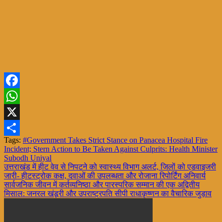
Facebook
WhatsApp
X
Tags:
#Government Takes Strict Stance on Panacea Hospital Fire
Share
Incident; Stern Action to Be Taken Against Culprits: Health Minister
Subodh Uniyal
Post
उत्तराखंड में हीट वेव से निपटने को स्वास्थ्य विभाग अलर्ट, जिलों को एडवाइजरी
जारी- हीटस्ट्रोक कक्ष, दवाओं की उपलब्धता और रोजाना रिपोर्टिंग अनिवार्य
navigation
सार्वजनिक जीवन में कर्तव्यनिष्ठा और पारस्परिक सम्मान की एक अद्वितीय
मिसाल: जनरल खंडूरी और उपराष्ट्रपति सीपी राधाकृष्णन का वैचारिक जुड़ाव