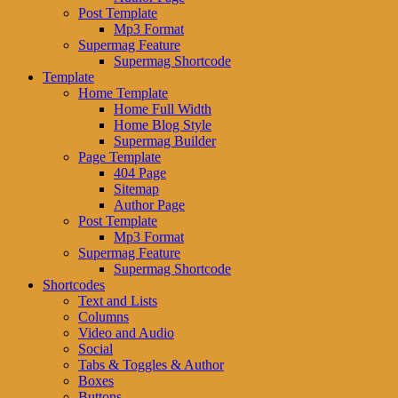
Post Template
Mp3 Format
Supermag Feature
Supermag Shortcode
Template
Home Template
Home Full Width
Home Blog Style
Supermag Builder
Page Template
404 Page
Sitemap
Author Page
Post Template
Mp3 Format
Supermag Feature
Supermag Shortcode
Shortcodes
Text and Lists
Columns
Video and Audio
Social
Tabs & Toggles & Author
Boxes
Buttons