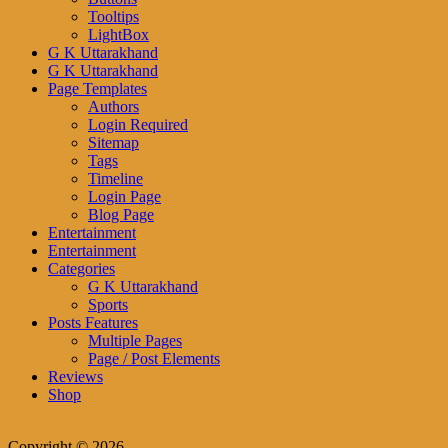
Tooltips
LightBox
G K Uttarakhand
G K Uttarakhand
Page Templates
Authors
Login Required
Sitemap
Tags
Timeline
Login Page
Blog Page
Entertainment
Entertainment
Categories
G K Uttarakhand
Sports
Posts Features
Multiple Pages
Page / Post Elements
Reviews
Shop
Copyright © 2026