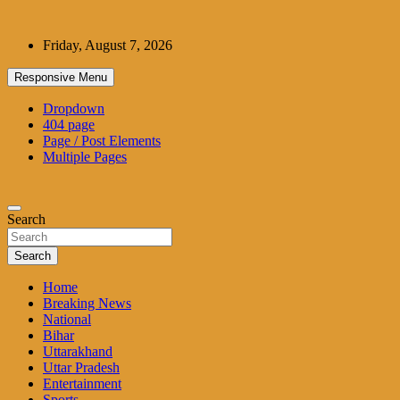
Skip
to
Friday, August 7, 2026
content
Responsive Menu
Dropdown
404 page
Page / Post Elements
Multiple Pages
Search
Search
Home
Breaking News
National
Bihar
Uttarakhand
Uttar Pradesh
Entertainment
Sports