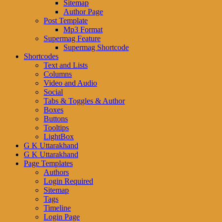
Sitemap
Author Page
Post Template
Mp3 Format
Supermag Feature
Supermag Shortcode
Shortcodes
Text and Lists
Columns
Video and Audio
Social
Tabs & Toggles & Author
Boxes
Buttons
Tooltips
LightBox
G K Uttarakhand
G K Uttarakhand
Page Templates
Authors
Login Required
Sitemap
Tags
Timeline
Login Page