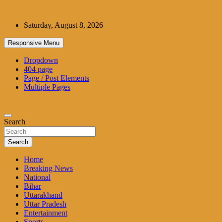
Skip
to
Saturday, August 8, 2026
content
Responsive Menu
Dropdown
404 page
Page / Post Elements
Multiple Pages
Search
Search
Home
Breaking News
National
Bihar
Uttarakhand
Uttar Pradesh
Entertainment
Sports