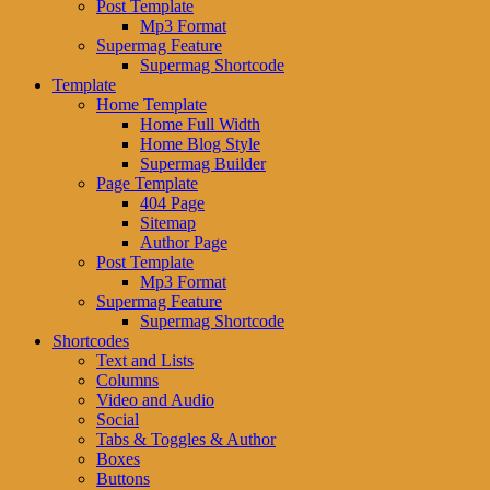
Post Template
Mp3 Format
Supermag Feature
Supermag Shortcode
Template
Home Template
Home Full Width
Home Blog Style
Supermag Builder
Page Template
404 Page
Sitemap
Author Page
Post Template
Mp3 Format
Supermag Feature
Supermag Shortcode
Shortcodes
Text and Lists
Columns
Video and Audio
Social
Tabs & Toggles & Author
Boxes
Buttons