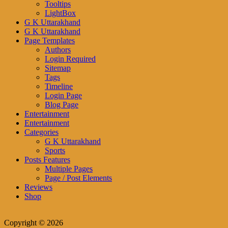
Tooltips
LightBox
G K Uttarakhand
G K Uttarakhand
Page Templates
Authors
Login Required
Sitemap
Tags
Timeline
Login Page
Blog Page
Entertainment
Entertainment
Categories
G K Uttarakhand
Sports
Posts Features
Multiple Pages
Page / Post Elements
Reviews
Shop
Copyright © 2026