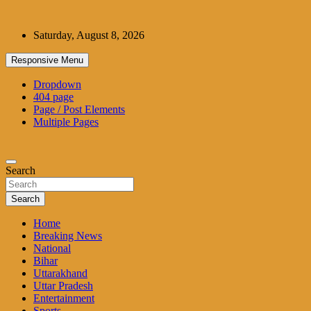
Skip
to
Saturday, August 8, 2026
content
Responsive Menu
Dropdown
404 page
Page / Post Elements
Multiple Pages
Search
Search
Home
Breaking News
National
Bihar
Uttarakhand
Uttar Pradesh
Entertainment
Sports