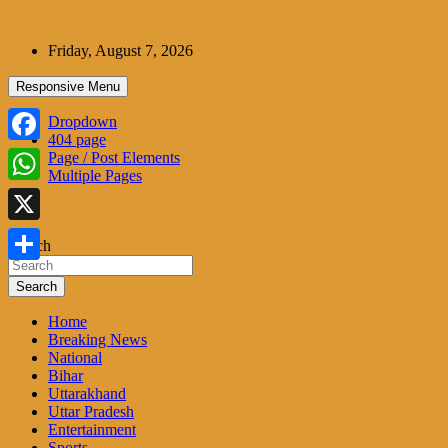
Skip
to
Friday, August 7, 2026
content
Responsive Menu
Dropdown
404 page
Facebook
Page / Post Elements
Multiple Pages
WhatsApp
X
Search
Share
Search
Home
Breaking News
National
Bihar
Uttarakhand
Uttar Pradesh
Entertainment
Sports