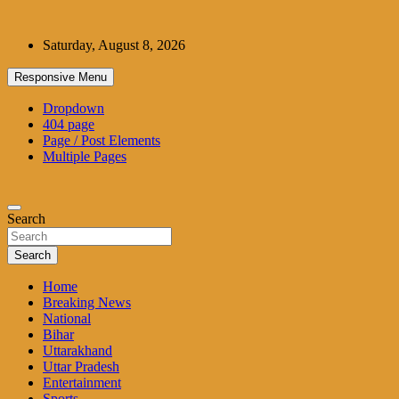
Skip
to
Saturday, August 8, 2026
content
Responsive Menu
Dropdown
404 page
Page / Post Elements
Multiple Pages
Search
Search
Home
Breaking News
National
Bihar
Uttarakhand
Uttar Pradesh
Entertainment
Sports