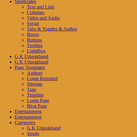
Shortcodes
Text and Lists
Columns
Video and Audio
Social
Tabs & Toggles & Author
Boxes
Buttons
Tooltips
LightBox
G K Uttarakhand
G K Uttarakhand
Page Templates
Authors
Login Required
Sitemap
Tags
Timeline
Login Page
Blog Page
Entertainment
Entertainment
Categories
G K Uttarakhand
Sports