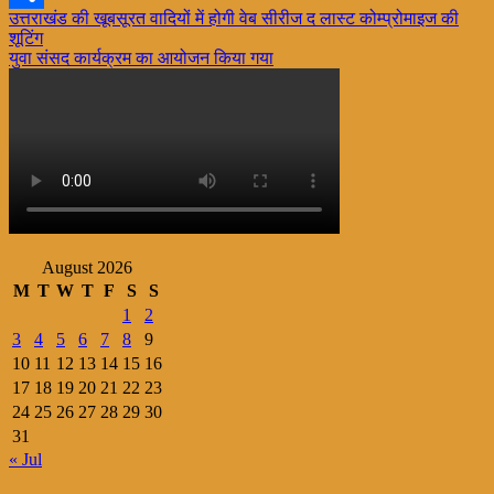
Post
उत्तराखंड की खूबसूरत वादियों में होगी वेब सीरीज द लास्ट कोम्प्रोमाइज की
Share
शूटिंग
navigation
युवा संसद कार्यक्रम का आयोजन किया गया
August 2026
M
T
W
T
F
S
S
1
2
3
4
5
6
7
8
9
10
11
12
13
14
15
16
17
18
19
20
21
22
23
24
25
26
27
28
29
30
31
« Jul