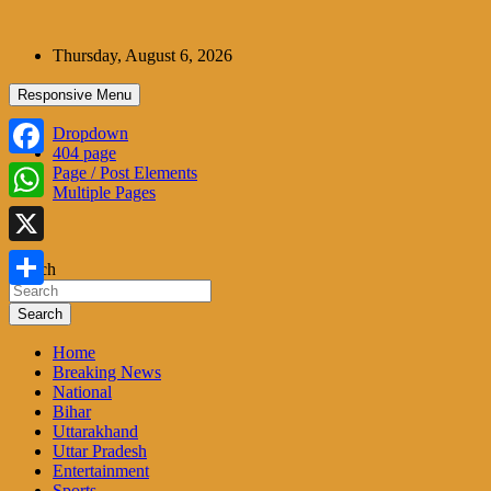
Skip
to
Thursday, August 6, 2026
content
Responsive Menu
Dropdown
404 page
Facebook
Page / Post Elements
Multiple Pages
WhatsApp
X
Search
Share
Search
Home
Breaking News
National
Bihar
Uttarakhand
Uttar Pradesh
Entertainment
Sports