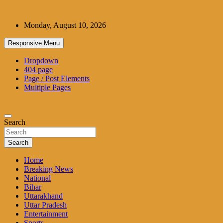
Skip
to
Monday, August 10, 2026
content
Responsive Menu
Dropdown
404 page
Page / Post Elements
Multiple Pages
Search
Search
Home
Breaking News
National
Bihar
Uttarakhand
Uttar Pradesh
Entertainment
Sports