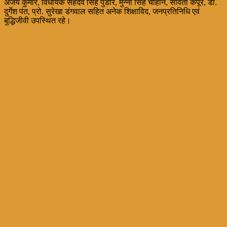
अजय कुमार, विधायक सहदेव सिंह पुंडीर, मुन्ना सिंह चौहान, सविता कपूर, डॉ.
दुर्गेश पंत, प्रो. सुरेखा डंगवाल सहित अनेक शिक्षाविद, जनप्रतिनिधि एवं
बुद्धिजीवी उपस्थित रहे।