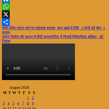
Facebook
WhatsApp
X
Post
भीरी-पेलिंग मोटर मार्ग पर दर्दनाक हादसा, कार खाई में गिरी, 3 लोगों की मौत, 5
Share
घायल
navigation
राष्ट्र निर्माण की यात्रा में हिंदी पत्रकारिता ने निभाई ऐतिहासिक भूमिका : डॉ.
निशंक
August 2026
M
T
W
T
F
S
S
1
2
3
4
5
6
7
8
9
10
11
12
13
14
15
16