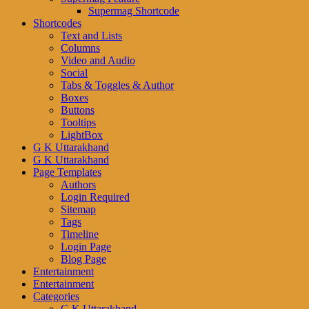
Supermag Shortcode
Shortcodes
Text and Lists
Columns
Video and Audio
Social
Tabs & Toggles & Author
Boxes
Buttons
Tooltips
LightBox
G K Uttarakhand
G K Uttarakhand
Page Templates
Authors
Login Required
Sitemap
Tags
Timeline
Login Page
Blog Page
Entertainment
Entertainment
Categories
G K Uttarakhand