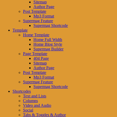
Sitemap
Author Page
Post Template
Mp3 Format
Supermag Feature
Supermag Shortcode
Template
Home Template
Home Full Width
Home Blog Style
Supermag Builder
Page Template
404 Page
Sitemap
Author Page
Post Template
Mp3 Format
Supermag Feature
Supermag Shortcode
Shortcodes
Text and Lists
Columns
Video and Audio
Social
Tabs & Toggles & Author