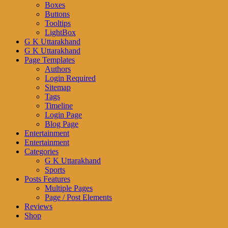
Boxes
Buttons
Tooltips
LightBox
G K Uttarakhand
G K Uttarakhand
Page Templates
Authors
Login Required
Sitemap
Tags
Timeline
Login Page
Blog Page
Entertainment
Entertainment
Categories
G K Uttarakhand
Sports
Posts Features
Multiple Pages
Page / Post Elements
Reviews
Shop