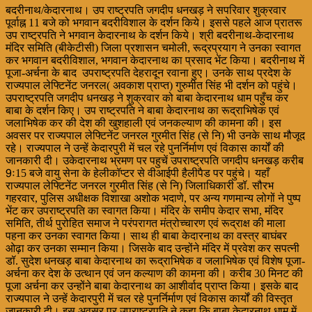
बदरीनाथ/केदारनाथ। उप राष्ट्रपति जगदीप धनखड़ ने सपरिवार शुक्रवार
पूर्वाह्न 11 बजे को भगवान बदरीविशाल के दर्शन किये। इससे पहले आज प्रातरू
उप राष्ट्रपति ने भगवान केदारनाथ के दर्शन किये। श्री बदरीनाथ-केदारनाथ
मंदिर समिति (बीकेटीसी) जिला प्रशासन चमोली, रूद्रप्रयाग ने उनका स्वागत
कर भगवान बदरीविशाल, भगवान केदारनाथ का प्रसाद भेंट किया। बदरीनाथ में
पूजा-अर्चना के बाद उपराष्ट्रपति देहरादून रवाना हुए। उनके साथ प्रदेश के
राज्यपाल लेफ्टिनेंट जनरल( अवकाश प्राप्त) गुरुमीत सिंह भी दर्शन को पहुंचे।
उपराष्ट्रपति जगदीप धनखड़ ने शुक्रवार को बाबा केदारनाथ धाम पहुँच कर
बाबा के दर्शन किए। उप राष्ट्रपति ने बाबा केदारनाथ का रूद्राभिषेक एवं
जलाभिषेक कर की देश की खुशहाली एवं जनकल्याण की कामना की। इस
अवसर पर राज्यपाल लेफ्टिनेंट जनरल गुरमीत सिंह (से नि) भी उनके साथ मौजूद
रहे। राज्यपाल ने उन्हें केदारपुरी में चल रहे पुनर्निर्माण एवं विकास कार्यों की
जानकारी दी। उकेदारनाथ भ्रमण पर पहुचें उपराष्ट्रपति जगदीप धनखड़ करीब
9ः15 बजे वायु सेना के हेलीकॉप्टर से वीआईपी हैलीपैड पर पहुंचे। यहाँ
राज्यपाल लेफ्टिनेंट जनरल गुरमीत सिंह (से नि) जिलाधिकारी डॉ. सौरभ
गहरवार, पुलिस अधीक्षक विशाखा अशोक भदाणे, पर अन्य गणमान्य लोगों ने पुष्प
भेंट कर उपराष्ट्रपति का स्वागत किया। मंदिर के समीप केदार सभा, मंदिर
समिति, तीर्थ पुरोहित समाज ने परंपरागत मंत्रोच्चारण एवं रूद्राक्ष की माला
पहना कर उनका स्वागत किया। साथ ही बाबा केदारनाथ का वस्त्र बाघंबर
ओढ़ा कर उनका सम्मान किया। जिसके बाद उन्होंने मंदिर में प्रवेश कर सपत्नी
डॉ. सुदेश धनखड़ बाबा केदारनाथ का रूद्राभिषेक व जलाभिषेक एवं विशेष पूजा-
अर्चना कर देश के उत्थान एवं जन कल्याण की कामना की। करीब 30 मिनट की
पूजा अर्चना कर उन्होंने बाबा केदारनाथ का आशीर्वाद प्राप्त किया। इसके बाद
राज्यपाल ने उन्हें केदारपुरी में चल रहे पुनर्निर्माण एवं विकास कार्यों की विस्तृत
जानकारी दी। इस अवसर पर उपराष्ट्रपति ने कहा कि बाबा केदारनाथ धाम में