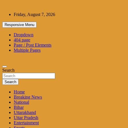
Skip
to
Friday, August 7, 2026
content
Responsive Menu
Dropdown
404 page
Page / Post Elements
Multiple Pages
Search
Search
Home
Breaking News
National
Bihar
Uttarakhand
Uttar Pradesh
Entertainment
Sports