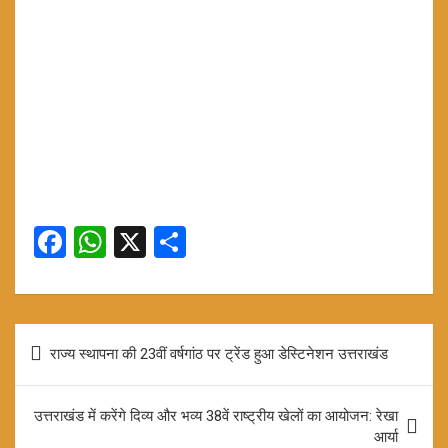
F
W
X
S
a
h
h
ce
at
ar
b
s
e
Post
राज्य स्थापना की 23वीं वर्षगांठ पर ट्रेंड हुआ डेस्टिनेशन उत्तराखंड
o
A
navigation
o
p
उत्तराखंड में करेंगे दिव्य और भव्य 38वें राष्ट्रीय खेलों का आयोजन: रेखा
k
p
आर्या