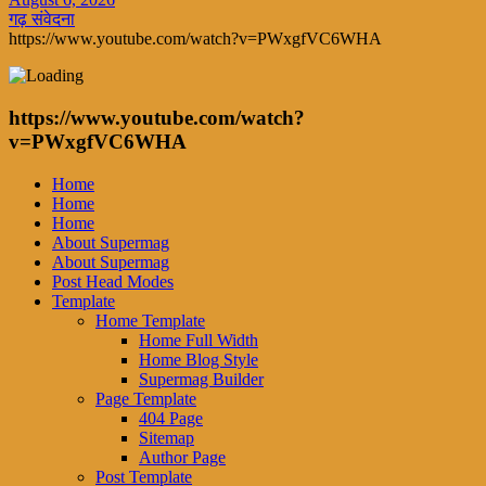
गढ़ संवेदना
https://www.youtube.com/watch?v=PWxgfVC6WHA
https://www.youtube.com/watch?
v=PWxgfVC6WHA
Home
Home
Home
About Supermag
About Supermag
Post Head Modes
Template
Home Template
Home Full Width
Home Blog Style
Supermag Builder
Page Template
404 Page
Sitemap
Author Page
Post Template