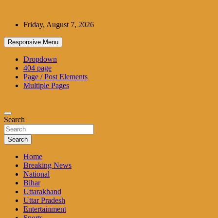
Skip
to
Friday, August 7, 2026
content
Responsive Menu
Dropdown
404 page
Page / Post Elements
Multiple Pages
Search
Search
Home
Breaking News
National
Bihar
Uttarakhand
Uttar Pradesh
Entertainment
Sports