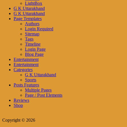
LightBox
G K Uttarakhand
G K Uttarakhand
Page Templates
Authors
Login Required
Sitemap
Tags
Timeline
Login Page
Blog Page
Entertainment
Entertainment
Categories
G K Uttarakhand
Sports
Posts Features
Multiple Pages
Page / Post Elements
Reviews
Shop
Copyright © 2026