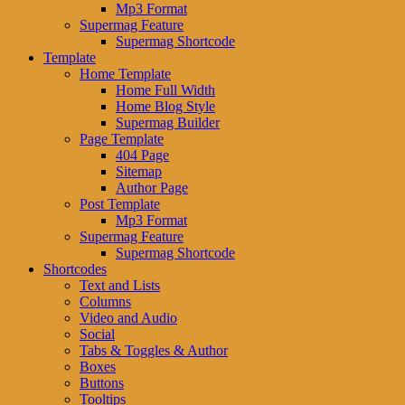
Mp3 Format
Supermag Feature
Supermag Shortcode
Template
Home Template
Home Full Width
Home Blog Style
Supermag Builder
Page Template
404 Page
Sitemap
Author Page
Post Template
Mp3 Format
Supermag Feature
Supermag Shortcode
Shortcodes
Text and Lists
Columns
Video and Audio
Social
Tabs & Toggles & Author
Boxes
Buttons
Tooltips