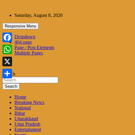
Skip
to
Saturday, August 8, 2026
content
Responsive Menu
Dropdown
404 page
Facebook
Page / Post Elements
Multiple Pages
WhatsApp
X
Search
Share
Search
Home
Breaking News
National
Bihar
Uttarakhand
Uttar Pradesh
Entertainment
Sports