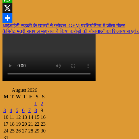
WhatsApp
X
Post
आईआईटी रुड़की के छात्रों ने ग्लोबल iGEM प्रतियोगिता में जीता गोल्ड
Share
कैबिनेट मंत्री सतपाल महाराज ने किया करोड़ों की योजनाओं का शिलान्यास एवं 
navigation
August 2026
M
T
W
T
F
S
S
1
2
3
4
5
6
7
8
9
10
11
12
13
14
15
16
17
18
19
20
21
22
23
24
25
26
27
28
29
30
31