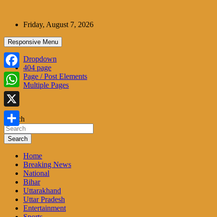
Skip
to
Friday, August 7, 2026
content
Responsive Menu
Dropdown
404 page
Facebook
Page / Post Elements
Multiple Pages
WhatsApp
X
Search
Share
Search
Home
Breaking News
National
Bihar
Uttarakhand
Uttar Pradesh
Entertainment
Sports