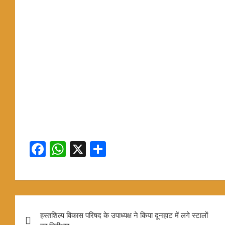
F
W
X
S
a
h
h
ce
at
ar
b
s
e
Post
o
A
हस्तशिल्प विकास परिषद के उपाध्यक्ष ने किया दूनहाट में लगे स्टालों