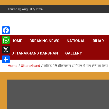
Skip
to
Thursday, August 6, 2026
content
F
HOME
BREAKING NEWS
NATIONAL
BIHAR
a
W
UTTARAKHAND DARSHAN
GALLERY
c
h
X
e
a
Home
Uttarakhand
कोविड-19 टीकाकरण अभियान में भाग लेने का किया
S
b
t
h
o
s
a
o
A
r
k
p
e
p