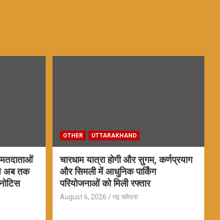
OTHER
UTTARAKHAND
ड मतदाताओं
चारधाम यात्रा होगी और सुगम, कर्णप्रयाग
 से अब तक
और सिमली में आधुनिक पार्किंग
 नोटिस
परियोजनाओं को मिली रफ्तार
August 6, 2026
गढ़ संवेदना