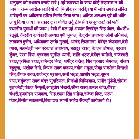
अनुदान को यथावत बनाये रखे। पूर्व व्यवस्था के साथ कोई छेड़छाड़ न की
जाय। राज्य आंदोलनकारियों की चिन्हीकरण प्रक्रिया में जांच उपरांत लंबित
आवेदनों पर अविलम्ब उचित निर्णय लिया जाय। क्षैतिज आरक्षण पूर्व की भांति
लागू किया जाय। सरकार द्वारा घोषित उर्दू टीचर्स व अनुवादकों की भर्ती
स्थानीय युवाओं की जाय। रैली में दल पूर्व अध्यक्ष त्रिवेंद्र सिंह पंवार, बी०डी०
रतूड़ी, केंद्रीय कार्यकारी अध्यक्ष एपी जुयाल, केंद्रीय उपाध्यक्ष ओमी उनियाल,
लताफत हुसैन, अधिवक्ता एनके गुसाई, आनंद सिलमाना, देवेंद्र कंडवाल,देवी
व्यास, महामंत्री जय प्रकाश उपाध्याय, बहादुर रावत, के एन डोभाल, प्रताप
कुँवर, रेखा मिंया, प्रवक्ता सुनील ध्यानी, शांति भट्ट,देवेंद्र चमोली, राजेश्वरी
रावत,प्रमिला रावत,राजेन्द्र बिष्ट, धर्मेंद्र कठैत, शिव प्रसाद सेमवाल, संजय
बहुगुणा, अशोक नेगी, किरन रावत कश्यप,नवीन भदुला,पीयूष सक्सेना,मिनाक्षी
सिंह,दीपक रावत,राजेन्द्र प्रधान,सनी भट्ट,आशीष भट्ट,सुमन
राणा,शकुंतला रावत,चंद्र सुंदरियाल, मिनांक्षी घिल्डियाल, समीर मुंडेपी,सोमेश
बुडाकोटी,पंकज पैन्यूली,आशुतोष भंडारी,सीमा रावत,कमल कांत,वीरेश
चैधरी,बृजमोहन सजवाण, सिंह,श्याम सिंह रमोला,राकेश बिष्ट,अरुण
पंवार,विनीत सकलानी,विद्या दत्त ध्यानी सहित सैकड़ों कार्यकर्ता थे।