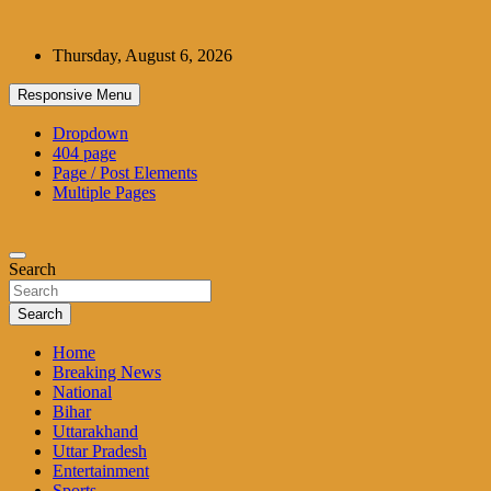
Skip
to
Thursday, August 6, 2026
content
Responsive Menu
Dropdown
404 page
Page / Post Elements
Multiple Pages
Search
Search
Home
Breaking News
National
Bihar
Uttarakhand
Uttar Pradesh
Entertainment
Sports