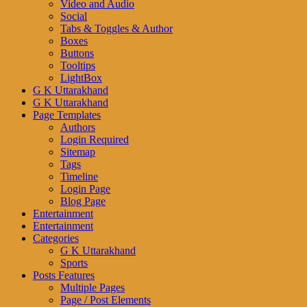
Video and Audio
Social
Tabs & Toggles & Author
Boxes
Buttons
Tooltips
LightBox
G K Uttarakhand
G K Uttarakhand
Page Templates
Authors
Login Required
Sitemap
Tags
Timeline
Login Page
Blog Page
Entertainment
Entertainment
Categories
G K Uttarakhand
Sports
Posts Features
Multiple Pages
Page / Post Elements