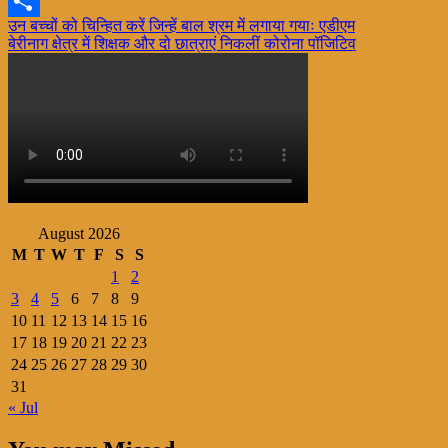
X
Post
उन बच्चों को चिन्हित करें जिन्हें बाल श्रम में लगाया गयाः एडीएम
Share
बेरीनाग क्षेत्र में शिक्षक और दो छात्राएं निकलीं कोरोना पॉजिटिव
navigation
August 2026
M
T
W
T
F
S
S
1
2
3
4
5
6
7
8
9
10
11
12
13
14
15
16
17
18
19
20
21
22
23
24
25
26
27
28
29
30
31
« Jul