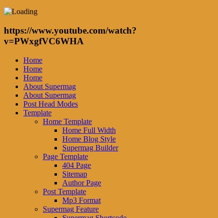
https://www.youtube.com/watch?
v=PWxgfVC6WHA
Home
Home
Home
About Supermag
About Supermag
Post Head Modes
Template
Home Template
Home Full Width
Home Blog Style
Supermag Builder
Page Template
404 Page
Sitemap
Author Page
Post Template
Mp3 Format
Supermag Feature
Supermag Shortcode