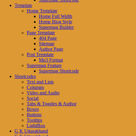
Template
Home Template
Home Full Width
Home Blog Style
Supermag Builder
Page Template
404 Page
Sitemap
Author Page
Post Template
Mp3 Format
Supermag Feature
Supermag Shortcode
Shortcodes
Text and Lists
Columns
Video and Audio
Social
Tabs & Toggles & Author
Boxes
Buttons
Tooltips
LightBox
G K Uttarakhand