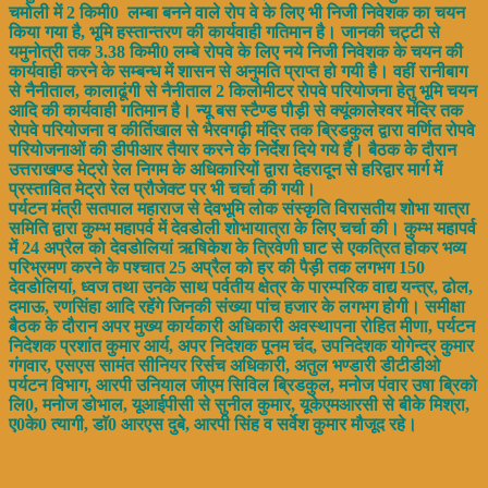
चमोली में 2 किमी0 लम्बा बनने वाले रोप वे के लिए भी निजी निवेशक का चयन
किया गया है, भूमि हस्तान्तरण की कार्यवाही गतिमान है। जानकी चट्टी से
यमुनोत्री तक 3.38 किमी0 लम्बे रोपवे के लिए नये निजी निवेशक के चयन की
कार्यवाही करने के सम्बन्ध में शासन से अनुमति प्राप्त हो गयी है। वहीं रानीबाग
से नैनीताल, कालाढूंगी से नैनीताल 2 किलोमीटर रोपवे परियोजना हेतु भूमि चयन
आदि की कार्यवाही गतिमान है। न्यू बस स्टैण्ड पौड़ी से क्यूंकालेश्वर मंदिर तक
रोपवे परियोजना व कीर्तिखाल से भैरवगढ़ी मंदिर तक ब्रिडकुल द्वारा वर्णित रोपवे
परियोजनाओं की डीपीआर तैयार करने के निर्देश दिये गये हैं। बैठक के दौरान
उत्तराखण्ड मेट्रो रेल निगम के अधिकारियों द्वारा देहरादून से हरिद्वार मार्ग में
प्रस्तावित मेट्रो रेल प्रौजेक्ट पर भी चर्चा की गयी।
पर्यटन मंत्री सतपाल महाराज से देवभूमि लोक संस्कृति विरासतीय शोभा यात्रा
समिति द्वारा कुम्भ महापर्व में देवडोली शोभायात्रा के लिए चर्चा की। कुम्भ महापर्व
में 24 अप्रैल को देवडोलियां ऋषिकेश के त्रिवेणी घाट से एकत्रित होकर भव्य
परिभ्रमण करने के पश्चात 25 अप्रैल को हर की पैड़ी तक लगभग 150
देवडोलियां, ध्वज तथा उनके साथ पर्वतीय क्षेत्र के पारम्परिक वाद्य यन्त्र, ढोल,
दमाऊ, रणसिंहा आदि रहेंगे जिनकी संख्या पांच हजार के लगभग होगी। समीक्षा
बैठक के दौरान अपर मुख्य कार्यकारी अधिकारी अवस्थापना रोहित मीणा, पर्यटन
निदेशक प्रशांत कुमार आर्य, अपर निदेशक पूनम चंद, उपनिदेशक योगेन्द्र कुमार
गंगवार, एसएस सामंत सीनियर रिर्सच अधिकारी, अतुल भण्डारी डीटीडीओ
पर्यटन विभाग, आरपी उनियाल जीएम सिविल ब्रिडकुल, मनोज पंवार उषा ब्रिको
लि0, मनोज डोभाल, यूआईपीसी से सुनील कुमार, यूकेएमआरसी से बीके मिश्रा,
ए0के0 त्यागी, डाॅ0 आरएस दुबे, आरपी सिंह व सर्वेश कुमार मौजूद रहे।