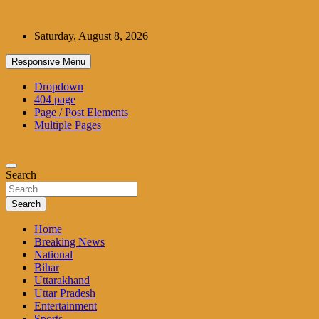
Skip
to
Saturday, August 8, 2026
content
Responsive Menu
Dropdown
404 page
Page / Post Elements
Multiple Pages
Search
Search
Home
Breaking News
National
Bihar
Uttarakhand
Uttar Pradesh
Entertainment
Sports