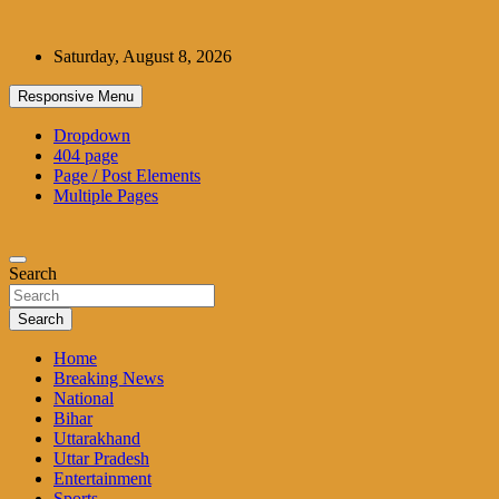
Skip
to
Saturday, August 8, 2026
content
Responsive Menu
Dropdown
404 page
Page / Post Elements
Multiple Pages
Search
Search
Home
Breaking News
National
Bihar
Uttarakhand
Uttar Pradesh
Entertainment
Sports