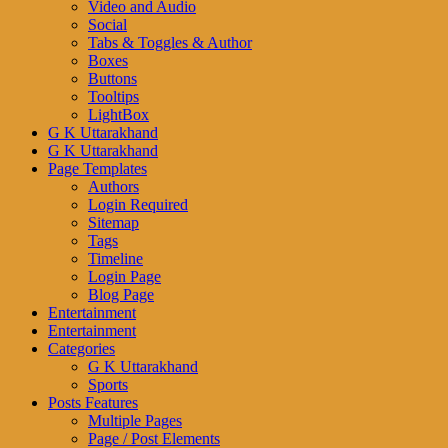
Video and Audio
Social
Tabs & Toggles & Author
Boxes
Buttons
Tooltips
LightBox
G K Uttarakhand
G K Uttarakhand
Page Templates
Authors
Login Required
Sitemap
Tags
Timeline
Login Page
Blog Page
Entertainment
Entertainment
Categories
G K Uttarakhand
Sports
Posts Features
Multiple Pages
Page / Post Elements