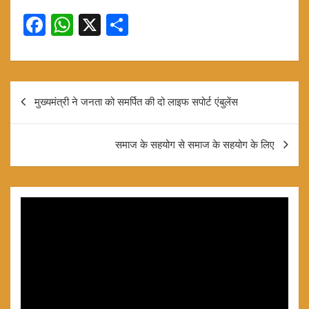
F
W
X
S
a
h
h
ce
at
ar
b
s
e
Post
मुख्यमंत्री ने जनता को समर्पित की दो लाइफ सपोर्ट एंबुलेंस
o
A
navigation
o
p
समाज के सहयोग से समाज के सहयोग के लिए
k
p
Video
Player