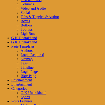
Columns
Video and Audio
Social
Tabs & Toggles & Author
Boxes
Buttons
Tooltips
LightBox
G K Uttarakhand
G K Uttarakhand
Page Templates
Authors
Login Required
Sitemap
Tags
Timeline
Login Page
Blog Page
Entertainment
Entertainment
Categories
G K Uttarakhand
Sports
Posts Features