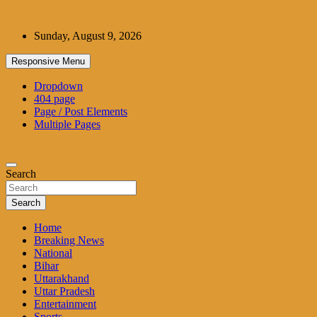
Skip
to
Sunday, August 9, 2026
content
Responsive Menu
Dropdown
404 page
Page / Post Elements
Multiple Pages
Search
Search
Home
Breaking News
National
Bihar
Uttarakhand
Uttar Pradesh
Entertainment
Sports