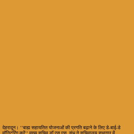
देहरादून। ‘‘बाह्य सहायतित योजनाओं की प्रगति बढ़ाने के लिए डे-बाई-डे
मॉनिटरिंग करें‘‘ मुख्य सचिव डॉ एस.एस. संधु ने सचिवालय सभागार में