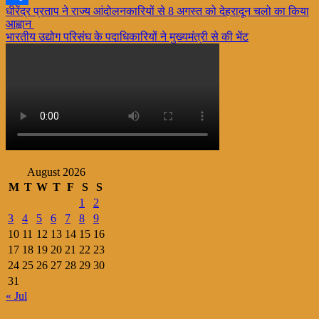
Post
धीरेंद्र प्रताप ने राज्य आंदोलनकारियों से 8 अगस्त को देहरादून चलो का किया
Share
आह्वान
navigation
भारतीय उद्योग परिसंघ के पदाधिकारियों ने मुख्यमंत्री से की भेंट
August 2026
M
T
W
T
F
S
S
1
2
3
4
5
6
7
8
9
10
11
12
13
14
15
16
17
18
19
20
21
22
23
24
25
26
27
28
29
30
31
« Jul