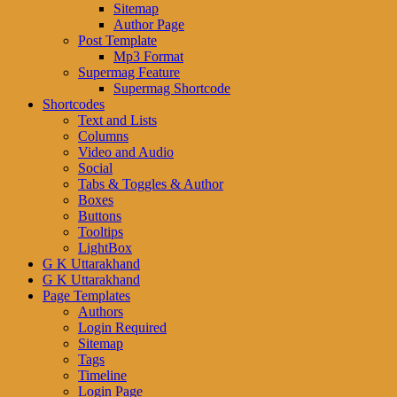
Sitemap
Author Page
Post Template
Mp3 Format
Supermag Feature
Supermag Shortcode
Shortcodes
Text and Lists
Columns
Video and Audio
Social
Tabs & Toggles & Author
Boxes
Buttons
Tooltips
LightBox
G K Uttarakhand
G K Uttarakhand
Page Templates
Authors
Login Required
Sitemap
Tags
Timeline
Login Page