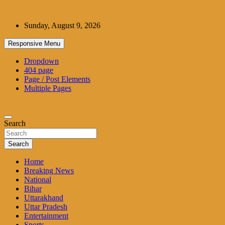
Skip
to
Sunday, August 9, 2026
content
Responsive Menu
Dropdown
404 page
Page / Post Elements
Multiple Pages
Search
Search
Home
Breaking News
National
Bihar
Uttarakhand
Uttar Pradesh
Entertainment
Sports