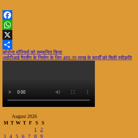
Facebook
WhatsApp
X
Post
कोरोना वाॅरियर्स को सम्मानित किया
Share
आईटीआई गैरसैंण के निर्माण के लिए 489.39 लाख के कार्यों को मिली स्वीकृति
navigation
August 2026
M
T
W
T
F
S
S
1
2
3
4
5
6
7
8
9