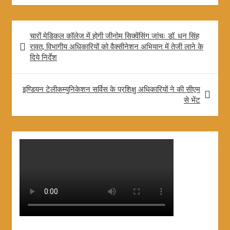
e
a
S
b
t
h
Post
चारों मेडिकल कॉलेज में होगी जीनोम सिक्वेंसिंग जांचः डॉ. धन सिंह
o
s
a
navigation
रावत, विभागीय अधिकारियों को वैक्सीनेशन अभियान में तेजी लाने के
o
A
r
दिये निर्देश
k
p
e
p
इण्डियन टेलीकम्युनिकेशन सर्विस के प्रशिक्षु अधिकारियों ने की सीएम
से भेंट