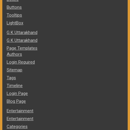
Buttons
Tooltips
LightBox
G K Uttarakhand
G K Uttarakhand
Page Templates
Authors
Login Required
Sitemap
Tags
Timeline
Login Page
Blog Page
Entertainment
Entertainment
Categories