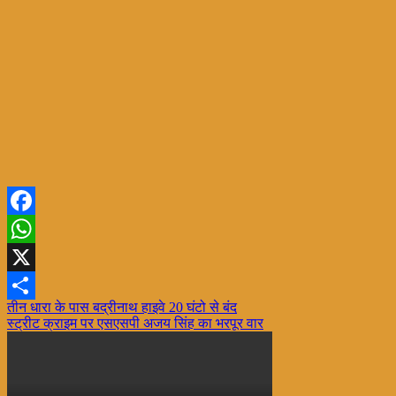
Facebook
WhatsApp
X
Post
तीन धारा के पास बद्रीनाथ हाइवे 20 घंटो से बंद
Share
स्ट्रीट क्राइम पर एसएसपी अजय सिंह का भरपूर वार
navigation