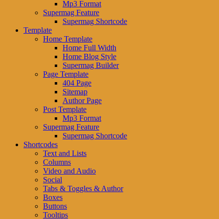
Mp3 Format
Supermag Feature
Supermag Shortcode
Template
Home Template
Home Full Width
Home Blog Style
Supermag Builder
Page Template
404 Page
Sitemap
Author Page
Post Template
Mp3 Format
Supermag Feature
Supermag Shortcode
Shortcodes
Text and Lists
Columns
Video and Audio
Social
Tabs & Toggles & Author
Boxes
Buttons
Tooltips