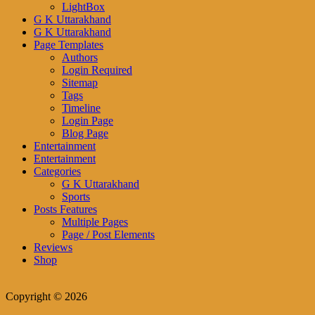
LightBox
G K Uttarakhand
G K Uttarakhand
Page Templates
Authors
Login Required
Sitemap
Tags
Timeline
Login Page
Blog Page
Entertainment
Entertainment
Categories
G K Uttarakhand
Sports
Posts Features
Multiple Pages
Page / Post Elements
Reviews
Shop
Copyright © 2026