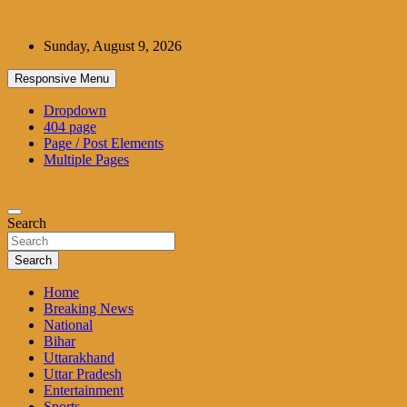
Skip
to
Sunday, August 9, 2026
content
Responsive Menu
Dropdown
404 page
Page / Post Elements
Multiple Pages
Search
Search
Home
Breaking News
National
Bihar
Uttarakhand
Uttar Pradesh
Entertainment
Sports