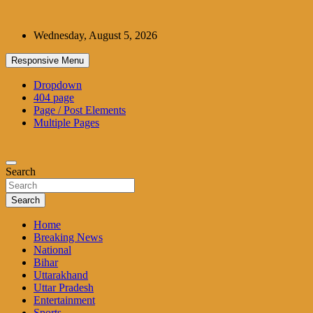
Skip
to
Wednesday, August 5, 2026
content
Responsive Menu
Dropdown
404 page
Page / Post Elements
Multiple Pages
Search
Search
Home
Breaking News
National
Bihar
Uttarakhand
Uttar Pradesh
Entertainment
Sports