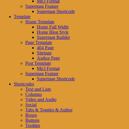
Mp3 Format
Supermag Feature
Supermag Shortcode
Template
Home Template
Home Full Width
Home Blog Style
Supermag Builder
Page Template
404 Page
Sitemap
Author Page
Post Template
Mp3 Format
Supermag Feature
Supermag Shortcode
Shortcodes
Text and Lists
Columns
Video and Audio
Social
Tabs & Toggles & Author
Boxes
Buttons
Tooltips