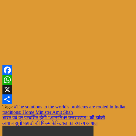
Facebook
WhatsApp
X
Tags:
#The solutions to the world's problems are rooted in Indian
Share
traditions: Home Minister Amit Shah
Post
भारत पर्व पर प्रदर्शित होगी “आत्मनिर्भर उत्तराखण्ड” की झांकी
आवाज़ सुनो पहाड़ों की फिल्म फेस्टिवल का रंगारंग आगाज़
navigation