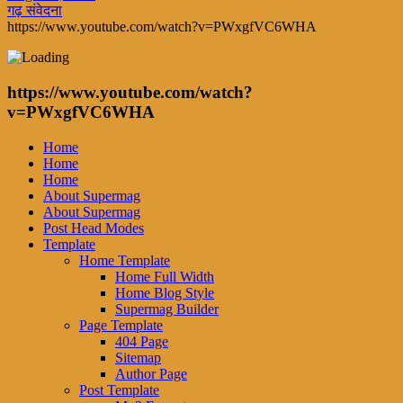
गढ़ संवेदना
https://www.youtube.com/watch?v=PWxgfVC6WHA
https://www.youtube.com/watch?
v=PWxgfVC6WHA
Home
Home
Home
About Supermag
About Supermag
Post Head Modes
Template
Home Template
Home Full Width
Home Blog Style
Supermag Builder
Page Template
404 Page
Sitemap
Author Page
Post Template