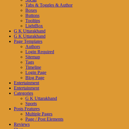
Tabs & Toggles & Author
Boxes
Buttons
Tooltips
LightBox
G K Uttarakhand
G K Uttarakhand
Page Templates
Authors
Login Required
Sitemap
Tags
Timeline
Login Page
Blog Page
Entertainment
Entertainment
Categories
G K Uttarakhand
Sports
Posts Features
Multiple Pages
Page / Post Elements
Reviews