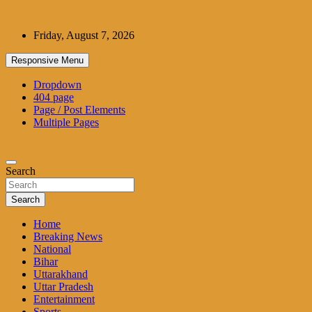
Skip
to
Friday, August 7, 2026
content
Responsive Menu
Dropdown
404 page
Page / Post Elements
Multiple Pages
Search
Search
Home
Breaking News
National
Bihar
Uttarakhand
Uttar Pradesh
Entertainment
Sports