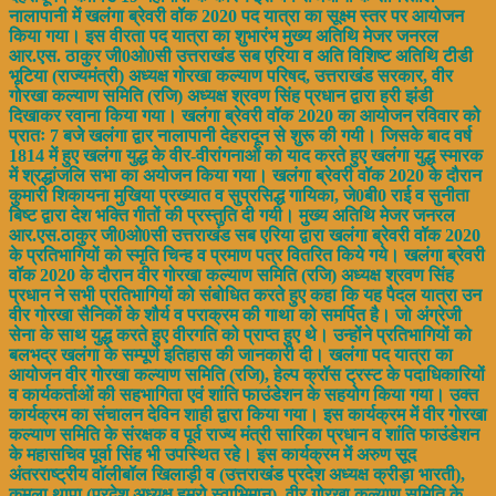
नालापानी में खलंगा ब्रेवरी वॉक 2020 पद यात्रा का सूक्ष्म स्तर पर आयोजन
किया गया। इस वीरता पद यात्रा का शुभारंभ मुख्य अतिथि मेजर जनरल
आर.एस. ठाकुर जी0ओ0सी उत्तराखंड सब एरिया व अति विशिष्ट अतिथि टीडी
भूटिया (राज्यमंत्री) अध्यक्ष गोरखा कल्याण परिषद, उत्तराखंड सरकार, वीर
गोरखा कल्याण समिति (रजि) अध्यक्ष श्रवण सिंह प्रधान द्वारा हरी झंडी
दिखाकर रवाना किया गया। खलंगा ब्रेवरी वॉक 2020 का आयोजन रविवार को
प्रातः 7 बजे खलंगा द्वार नालापानी देहरादून से शुरू की गयी। जिसके बाद वर्ष
1814 में हुए खलंगा युद्ध के वीर-वीरांगनाओं को याद करते हुए खलंगा युद्ध स्मारक
में श्रद्धांजलि सभा का अयोजन किया गया। खलंगा ब्रेवरी वॉक 2020 के दौरान
कुमारी शिकायना मुखिया प्रख्यात व सुप्रसिद्ध गायिका, जे0बी0 राई व सुनीता
बिष्ट द्वारा देश भक्ति गीतों की प्रस्तुति दी गयी। मुख्य अतिथि मेजर जनरल
आर.एस.ठाकुर जी0ओ0सी उत्तराखंड सब एरिया द्वारा खलंगा ब्रेवरी वॉक 2020
के प्रतिभागियों को स्मृति चिन्ह व प्रमाण पत्र वितरित किये गये। खलंगा ब्रेवरी
वॉक 2020 के दौरान वीर गोरखा कल्याण समिति (रजि) अध्यक्ष श्रवण सिंह
प्रधान ने सभी प्रतिभागियों को संबोधित करते हुए कहा कि यह पैदल यात्रा उन
वीर गोरखा सैनिकों के शौर्य व पराक्रम की गाथा को समर्पित है। जो अंग्रेजी
सेना के साथ युद्ध करते हुए वीरगति को प्राप्त हुए थे। उन्होंने प्रतिभागियों को
बलभद्र खलंगा के सम्पूर्ण इतिहास की जानकारी दी। खलंगा पद यात्रा का
आयोजन वीर गोरखा कल्याण समिति (रजि), हेल्प क्रॉस ट्रस्ट के पदाधिकारियों
व कार्यकर्ताओं की सहभागिता एवं शांति फाउंडेशन के सहयोग किया गया। उक्त
कार्यक्रम का संचालन देविन शाही द्वारा किया गया। इस कार्यक्रम में वीर गोरखा
कल्याण समिति के संरक्षक व पूर्व राज्य मंत्री सारिका प्रधान व शांति फाउंडेशन
के महासचिव पूर्वा सिंह भी उपस्थित रहे। इस कार्यक्रम में अरुण सूद
अंतरराष्ट्रीय वॉलीबॉल खिलाड़ी व (उत्तराखंड प्रदेश अध्यक्ष क्रीड़ा भारती),
कमला थापा (प्रदेश अध्यक्ष हमरो स्वाभिमान), वीर गोरखा कल्याण समिति के