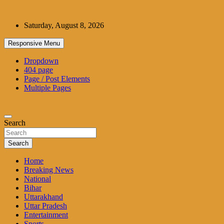
Skip
to
Saturday, August 8, 2026
content
Responsive Menu
Dropdown
404 page
Page / Post Elements
Multiple Pages
Search
Search
Home
Breaking News
National
Bihar
Uttarakhand
Uttar Pradesh
Entertainment
Sports