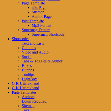
Page Template
404 Page
Sitemap
Author Page
Post Template
Mp3 Format
Supermag Feature
Supermag Shortcode
Shortcodes
Text and Lists
Columns
Video and Audio
Social
Tabs & Toggles & Author
Boxes
Buttons
Tooltips
LightBox
G K Uttarakhand
G K Uttarakhand
Page Templates
Authors
Login Required
Sitemap
Tags