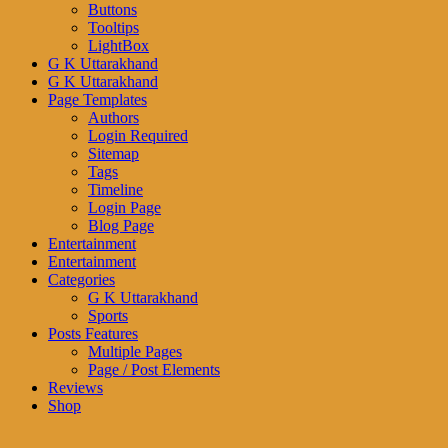
Buttons
Tooltips
LightBox
G K Uttarakhand
G K Uttarakhand
Page Templates
Authors
Login Required
Sitemap
Tags
Timeline
Login Page
Blog Page
Entertainment
Entertainment
Categories
G K Uttarakhand
Sports
Posts Features
Multiple Pages
Page / Post Elements
Reviews
Shop