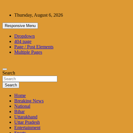
Skip
to
Thursday, August 6, 2026
content
Responsive Menu
Dropdown
404 page
Page / Post Elements
Multiple Pages
Search
Search
Home
Breaking News
National
Bihar
Uttarakhand
Uttar Pradesh
Entertainment
Sports