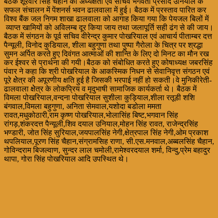
बैठक शूरवीर सिंह चैहान की अध्यक्षता एवं सचिव भगवती प्रसाद उनियाल के
सफल संचालन में पेंशनर्स भवन ढालवाला में हुई। बैठक में प्रस्ताव पारित कर
विश्व बैंक जल निगम शाखा ढालवाला को आगाह किया गया कि पेयजल बिलों में
व्याप्त खामियों को अविलम्ब दूर किया जाय तथा जलापूर्ति सही ढंग से की जाय।
बैठक में संगठन के पूर्व सचिव वीरेन्द्र कुमार पोखरियाल एवं आचार्य पीताम्बर दत्त
पैन्यूली, विनोद कुडियाल, शीला बहुगुणा तथा पुष्पा गैरोला के चित्र पर श्रद्धा
सुमन अर्पित करते हुए दिवंगत आत्माओं की शान्ति के लिए दो मिनट का मौन रख
कर ईश्वर से प्रार्थना की गयी।बैठक को संबोधित करते हुए कोषाध्यक्ष जबरसिंह
पंवार ने कहा कि श्री पोखरियाल के आकस्मिक निधन से सेवानिवृत्त संगठन एवं
पूरे क्षेेत्र की अपूरणीय क्षति हुई है जिसकी भरपाई नहीं हो सकती।वे मुनिकीरेती-
ढालवाला क्षेेत्र के लोकप्रिय व मृदुभाषी सामाजिक कार्यकर्ता थे। बैठक में
विमला पोखरियाल,वन्दना पोखरियाल सुशीला कुड़ियाल,शीला रतूडी शशि
बंगवाल,विमला बहुगुणा, अनिता सेमवाल,यशोदा बडोला ममता
रावत,मधुकोठारी,राम कृष्ण पोखरियाल,भोलासिंह बिष्ट,भगवान सिंह
रांगड़,शंकरदत्त पैन्यूली,शिव दयाल उनियाल,मोहन सिंह रावत, राजेन्द्रसिंह
भण्डारी, जोत सिंह सुरियाल,जयपालसिंह नेगी,क्षेत्रपाल सिंह नेगी,ओम प्रकाश
थपलियाल,पूरण सिंह चैहान,संग्रामसिह राणा, सी.एस.मनवाल,अब्बलसिंह चैहान,
गोविन्दराम बिजल्वाण, सुन्दर लाल चमोली,रामेश्वरदयाल शर्मा, विन्दु,प्रेम बहादुर
थापा, गोरा सिंह पोखरियाल आदि उपस्थित थे।