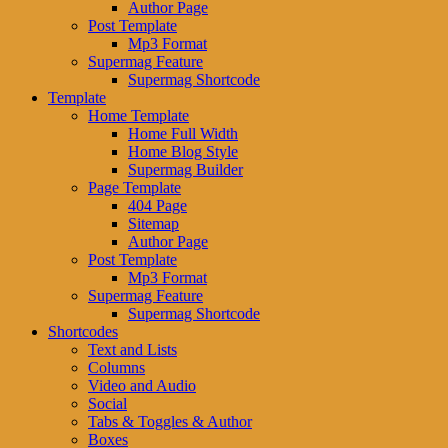
Author Page
Post Template
Mp3 Format
Supermag Feature
Supermag Shortcode
Template
Home Template
Home Full Width
Home Blog Style
Supermag Builder
Page Template
404 Page
Sitemap
Author Page
Post Template
Mp3 Format
Supermag Feature
Supermag Shortcode
Shortcodes
Text and Lists
Columns
Video and Audio
Social
Tabs & Toggles & Author
Boxes