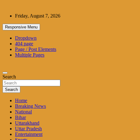
Skip
to
Friday, August 7, 2026
content
Responsive Menu
Dropdown
404 page
Page / Post Elements
Multiple Pages
Search
Search
Home
Breaking News
National
Bihar
Uttarakhand
Uttar Pradesh
Entertainment
Sports