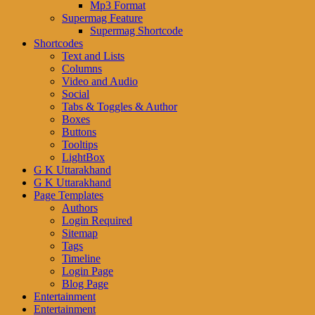
Mp3 Format
Supermag Feature
Supermag Shortcode
Shortcodes
Text and Lists
Columns
Video and Audio
Social
Tabs & Toggles & Author
Boxes
Buttons
Tooltips
LightBox
G K Uttarakhand
G K Uttarakhand
Page Templates
Authors
Login Required
Sitemap
Tags
Timeline
Login Page
Blog Page
Entertainment
Entertainment