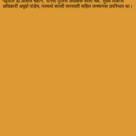
गढ़वाल डॉ.आशीष चैहान, वरिष्ठ पुलिस अधीक्षक श्वेता चैबे, मुख्य विकास
अधिकारी अपूर्वा पांडेय, परमार्थ साध्वी सरस्वती सहित जनमानस उपस्थित था।