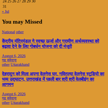
24
25
26
27
28
29
30
31
« Jul
You may Missed
National
other
केंद्रीय मंत्रिमंडल ने स्वच्छ ऊर्जा और ग्रामीण अर्थव्यवस्था को
बढ़ावा देने के लिए गोबर्धन योजना को दी मंजूरी
August 6, 2026
गढ़ संवेदना
other
Uttarakhand
देहरादून को मिला अपना वेलनेस घर, नवितल्या वेलनेस स्टूडियो का
भव्य उद्घाटन, उत्तराखंड में पहली बार श्री श्री वेलबीइंग का
आगमन
August 6, 2026
गढ़ संवेदना
other
Uttarakhand