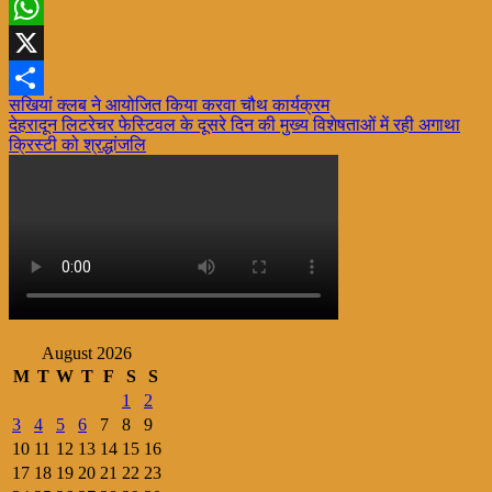
Facebook
WhatsApp
X
Post
सखियां क्लब ने आयोजित किया करवा चौथ कार्यक्रम
Share
देहरादून लिटरेचर फेस्टिवल के दूसरे दिन की मुख्य विशेषताओं में रही अगाथा
navigation
क्रिस्टी को श्रद्धांजलि
August 2026
M
T
W
T
F
S
S
1
2
3
4
5
6
7
8
9
10
11
12
13
14
15
16
17
18
19
20
21
22
23