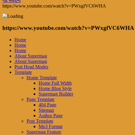
गढ़ संवेदना
https://www.youtube.com/watch?v=PWxgfVC6WHA
https://www.youtube.com/watch?v=PWxgfVC6WHA
Home
Home
Home
About Supermag
About Supermag
Post Head Modes
Template
Home Template
Home Full Width
Home Blog Style
Supermag Builder
Page Template
404 Page
Sitemap
Author Page
Post Template
Mp3 Format
Supermag Feature