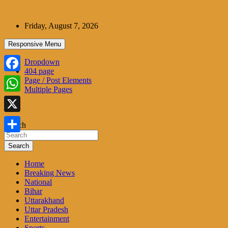
Skip
to
Friday, August 7, 2026
content
Responsive Menu
Dropdown
404 page
Facebook
Page / Post Elements
Multiple Pages
WhatsApp
X
Search
Share
Search
Home
Breaking News
National
Bihar
Uttarakhand
Uttar Pradesh
Entertainment
Sports